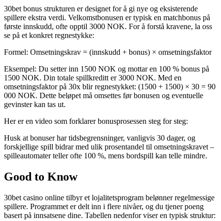
30bet bonus strukturen er designet for å gi nye og eksisterende
spillere ekstra verdi. Velkomstbonusen er typisk en matchbonus på
første innskudd, ofte opptil 3000 NOK. For å forstå kravene, la oss
se på et konkret regnestykke:
Formel: Omsetningskrav = (innskudd + bonus) × omsetningsfaktor
Eksempel: Du setter inn 1500 NOK og mottar en 100 % bonus på
1500 NOK. Din totale spillkreditt er 3000 NOK. Med en
omsetningsfaktor på 30x blir regnestykket: (1500 + 1500) × 30 = 90
000 NOK. Dette beløpet må omsettes før bonusen og eventuelle
gevinster kan tas ut.
Her er en video som forklarer bonusprosessen steg for steg:
Husk at bonuser har tidsbegrensninger, vanligvis 30 dager, og
forskjellige spill bidrar med ulik prosentandel til omsetningskravet –
spilleautomater teller ofte 100 %, mens bordspill kan telle mindre.
Good to Know
30bet casino online tilbyr et lojalitetsprogram belønner regelmessige
spillere. Programmet er delt inn i flere nivåer, og du tjener poeng
basert på innsatsene dine. Tabellen nedenfor viser en typisk struktur: