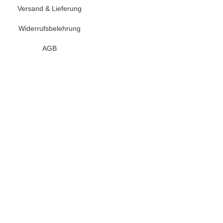
Versand & Lieferung
Widerrufsbelehrung
AGB