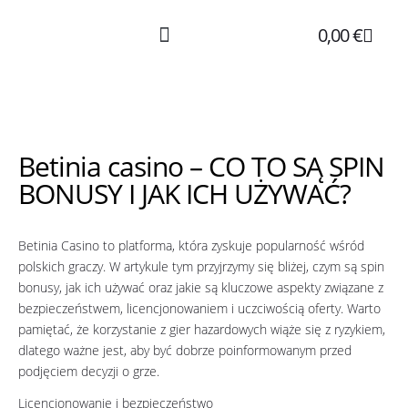
0,00
€
Über Hanf
Über Uns
Betinia casino
– CO TO SĄ SPIN
BONUSY I JAK ICH UŻYWAĆ?
Betinia Casino to platforma, która zyskuje popularność wśród
polskich graczy. W artykule tym przyjrzymy się bliżej, czym są spin
bonusy, jak ich używać oraz jakie są kluczowe aspekty związane z
bezpieczeństwem, licencjonowaniem i uczciwością oferty. Warto
pamiętać, że korzystanie z gier hazardowych wiąże się z ryzykiem,
dlatego ważne jest, aby być dobrze poinformowanym przed
podjęciem decyzji o grze.
Licencjonowanie i bezpieczeństwo