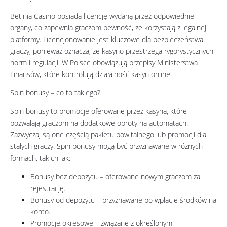
Betinia Casino posiada licencję wydaną przez odpowiednie
organy, co zapewnia graczom pewność, że korzystają z legalnej
platformy. Licencjonowanie jest kluczowe dla bezpieczeństwa
graczy, ponieważ oznacza, że kasyno przestrzega rygorystycznych
norm i regulacji. W Polsce obowiązują przepisy Ministerstwa
Finansów, które kontrolują działalność kasyn online.
Spin bonusy – co to takiego?
Spin bonusy to promocje oferowane przez kasyna, które
pozwalają graczom na dodatkowe obroty na automatach.
Zazwyczaj są one częścią pakietu powitalnego lub promocji dla
stałych graczy. Spin bonusy mogą być przyznawane w różnych
formach, takich jak:
Bonusy bez depozytu – oferowane nowym graczom za
rejestrację.
Bonusy od depozytu – przyznawane po wpłacie środków na
konto.
Promocje okresowe – związane z określonymi