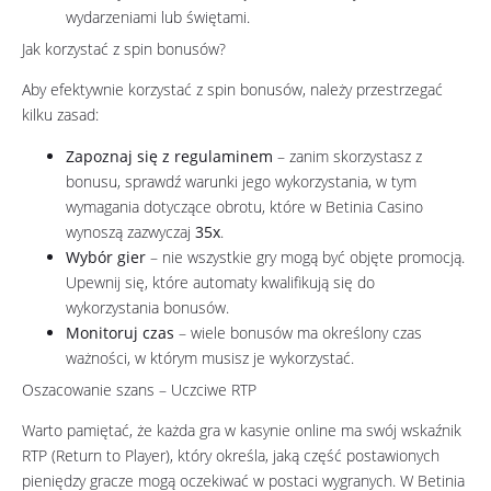
wydarzeniami lub świętami.
Jak korzystać z spin bonusów?
Aby efektywnie korzystać z spin bonusów, należy przestrzegać
kilku zasad:
Zapoznaj się z regulaminem
– zanim skorzystasz z
bonusu, sprawdź warunki jego wykorzystania, w tym
wymagania dotyczące obrotu, które w Betinia Casino
wynoszą zazwyczaj
35x
.
Wybór gier
– nie wszystkie gry mogą być objęte promocją.
Upewnij się, które automaty kwalifikują się do
wykorzystania bonusów.
Monitoruj czas
– wiele bonusów ma określony czas
ważności, w którym musisz je wykorzystać.
Oszacowanie szans – Uczciwe RTP
Warto pamiętać, że każda gra w kasynie online ma swój wskaźnik
RTP (Return to Player), który określa, jaką część postawionych
pieniędzy gracze mogą oczekiwać w postaci wygranych. W Betinia