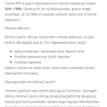
Casino RTP w grach automatycznych wynosi zazwyczaj między
92%
a
98%
. Oznacza to, że na dłuższą metę, gracze mogą
oczekiwać, że 92-98% ich postaw zostanie zwrócone w formie
wygranych.
Metody płatności
Betinia Casino oferuje różnorodne metody płatności, co jest
istotne dla wygody graczy. Oto najpopularniejsze opcje:
Karty kredytowe i debetowe (Visa, MasterCard)
Portfele elektroniczne (Skrill, Neteller)
Przelewy bankowe
Każda z metod ma swoje limity, które warto sprawdzić przed
dokonaniem transakcji.
Dlaczego polecam Betinia Casino?
Pomimo pewnych zastrzeżeń dotyczących promocji i wymagań
obrotu, Betinia Casino oferuje atrakcyjną platformę dla graczy.
Kasyno jest licencjonowane i przestrzega regulacji Ministerstwa