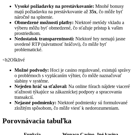
Vysoké požiadavky na prestávkovanie:
Mnohé bonusy
majú požiadavku na prestávkovanie až
35x
, čo môže byť
náročné na splnenie.
Obmedzené možnosti platby:
Niektoré metódy vkladu a
výberu môžu byť obmedzené, čo sťažuje prístup k vašim
prostriedkom.
Nedostatok transparentnosti:
Niektoré hry nemajú jasne
uvedené RTP (návratnosť hráčovi), čo môže byť
problematické.
<h2Ošklivé
Možné podvody:
Hoci je casino regulované, existujú správy
o problémoch s vyplácaním výhier, čo môže naznačovať
slabiny v systéme.
Nejeden hráč sa sťažoval:
Na online fórach nájdete viaceré
sťažnosti týkajúce sa zákazníckej podpory a spracovania
transakcií.
Nejasné podmienky:
Niektoré podmienky sú formulované
zložitým spôsobom, čo môže viesť k nedorozumeniam.
Porovnávacia tabuľka
Funkcia
Wonaco Casino
Iné kasína