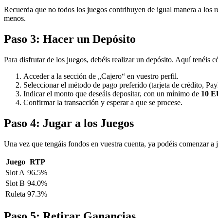
Recuerda que no todos los juegos contribuyen de igual manera a los re
menos.
Paso 3: Hacer un Depósito
Para disfrutar de los juegos, debéis realizar un depósito. Aquí tenéis 
Acceder a la sección de „Cajero“ en vuestro perfil.
Seleccionar el método de pago preferido (tarjeta de crédito, PayP
Indicar el monto que deseáis depositar, con un mínimo de
10 
Confirmar la transacción y esperar a que se procese.
Paso 4: Jugar a los Juegos
Una vez que tengáis fondos en vuestra cuenta, ya podéis comenzar a j
Juego
RTP
Slot A
96.5%
Slot B
94.0%
Ruleta
97.3%
Paso 5: Retirar Ganancias