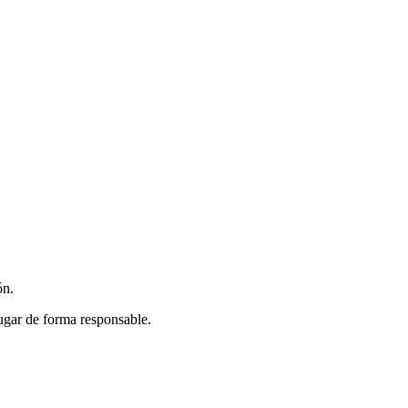
ón.
jugar de forma responsable.