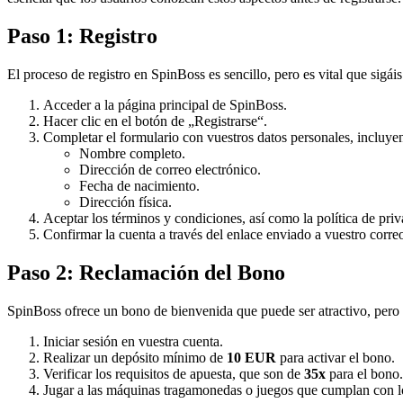
Paso 1: Registro
El proceso de registro en SpinBoss es sencillo, pero es vital que sigá
Acceder a la página principal de SpinBoss.
Hacer clic en el botón de „Registrarse“.
Completar el formulario con vuestros datos personales, incluye
Nombre completo.
Dirección de correo electrónico.
Fecha de nacimiento.
Dirección física.
Aceptar los términos y condiciones, así como la política de priv
Confirmar la cuenta a través del enlace enviado a vuestro correo
Paso 2: Reclamación del Bono
SpinBoss ofrece un bono de bienvenida que puede ser atractivo, pero 
Iniciar sesión en vuestra cuenta.
Realizar un depósito mínimo de
10 EUR
para activar el bono.
Verificar los requisitos de apuesta, que son de
35x
para el bono.
Jugar a las máquinas tragamonedas o juegos que cumplan con los