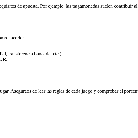
quisitos de apuesta. Por ejemplo, las tragamonedas suelen contribuir a
cómo hacerlo:
al, transferencia bancaria, etc.).
EUR
.
ugar. Aseguraos de leer las reglas de cada juego y comprobar el porcent