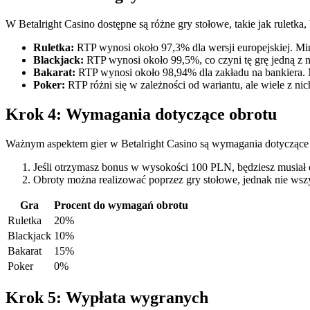
W Betalright Casino dostępne są różne gry stołowe, takie jak ruletka, 
Ruletka:
RTP wynosi około 97,3% dla wersji europejskiej. Mi
Blackjack:
RTP wynosi około 99,5%, co czyni tę grę jedną z 
Bakarat:
RTP wynosi około 98,94% dla zakładu na bankiera.
Poker:
RTP różni się w zależności od wariantu, ale wiele z 
Krok 4: Wymagania dotyczące obrotu
Ważnym aspektem gier w Betalright Casino są wymagania dotyczące 
Jeśli otrzymasz bonus w wysokości 100 PLN, będziesz musiał
Obroty można realizować poprzez gry stołowe, jednak nie wsz
Gra
Procent do wymagań obrotu
Ruletka
20%
Blackjack
10%
Bakarat
15%
Poker
0%
Krok 5: Wypłata wygranych