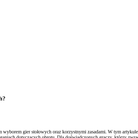
ch?
atym wyborem gier stołowych oraz korzystnymi zasadami. W tym artyk
aniach dotyczących obrotu. Dla doświadczonych graczy, którzy zwraca