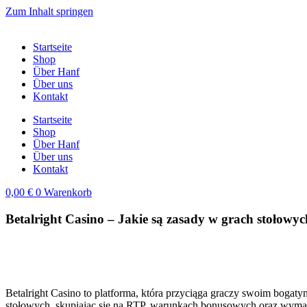
Zum Inhalt springen
Startseite
Shop
Über Hanf
Über uns
Kontakt
Startseite
Shop
Über Hanf
Über uns
Kontakt
0,00
€
0
Warenkorb
Betalright Casino – Jakie są zasady w grach stołowy
Betalright Casino to platforma, która przyciąga graczy swoim bog
stołowych, skupiając się na RTP, warunkach bonusowych oraz wymag