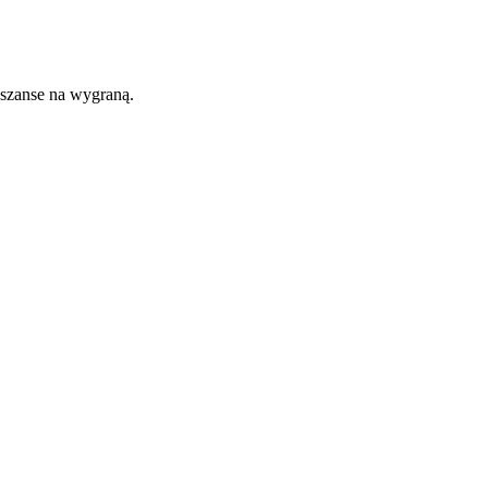
 szanse na wygraną.