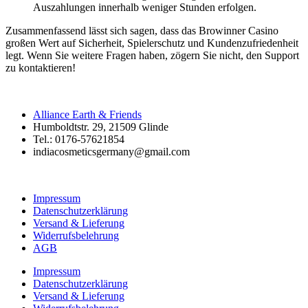
Auszahlungen innerhalb weniger Stunden erfolgen.
Zusammenfassend lässt sich sagen, dass das Browinner Casino
großen Wert auf Sicherheit, Spielerschutz und Kundenzufriedenheit
legt. Wenn Sie weitere Fragen haben, zögern Sie nicht, den Support
zu kontaktieren!
Alliance Earth & Friends
Humboldtstr. 29, 21509 Glinde
Tel.: 0176-57621854
indiacosmeticsgermany@gmail.com
Impressum
Datenschutzerklärung
Versand & Lieferung
Widerrufsbelehrung
AGB
Impressum
Datenschutzerklärung
Versand & Lieferung