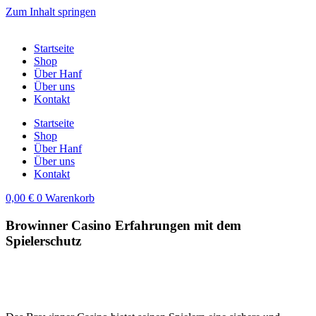
Zum Inhalt springen
Startseite
Shop
Über Hanf
Über uns
Kontakt
Startseite
Shop
Über Hanf
Über uns
Kontakt
0,00
€
0
Warenkorb
Browinner Casino Erfahrungen mit dem
Spielerschutz