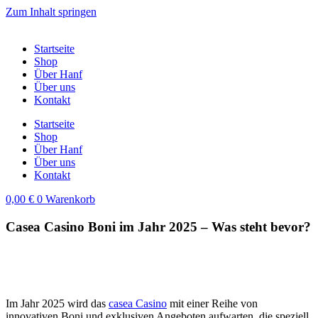
Zum Inhalt springen
Startseite
Shop
Über Hanf
Über uns
Kontakt
Startseite
Shop
Über Hanf
Über uns
Kontakt
0,00
€
0
Warenkorb
Casea Casino Boni im Jahr 2025 – Was steht bevor?
Im Jahr 2025 wird das
casea Casino
mit einer Reihe von
innovativen Boni und exklusiven Angeboten aufwarten, die speziell