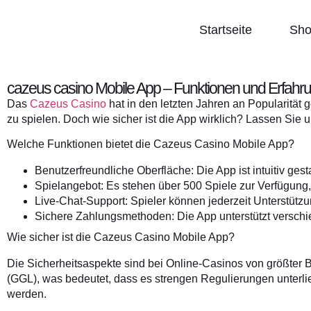
Startseite
Sh
cazeus casino Mobile App – Funktionen und Erfahr
Das
Cazeus Casino
hat in den letzten Jahren an Popularität
zu spielen. Doch wie sicher ist die App wirklich? Lassen Si
Welche Funktionen bietet die Cazeus Casino Mobile App?
Benutzerfreundliche Oberfläche:
Die App ist intuitiv gest
Spielangebot:
Es stehen über 500 Spiele zur Verfügung,
Live-Chat-Support:
Spieler können jederzeit Unterstützu
Sichere Zahlungsmethoden:
Die App unterstützt versch
Wie sicher ist die Cazeus Casino Mobile App?
Die Sicherheitsaspekte sind bei Online-Casinos von größter 
(GGL)
, was bedeutet, dass es strengen Regulierungen unterlieg
werden.