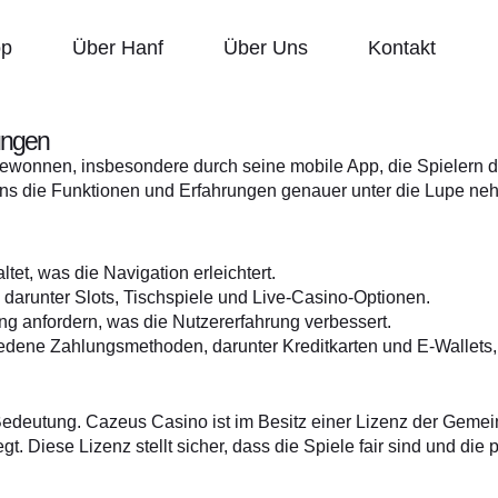
op
Über Hanf
Über Uns
Kontakt
ungen
 gewonnen, insbesondere durch seine mobile App, die Spielern 
e uns die Funktionen und Erfahrungen genauer unter die Lupe ne
altet, was die Navigation erleichtert.
 darunter Slots, Tischspiele und Live-Casino-Optionen.
ng anfordern, was die Nutzererfahrung verbessert.
iedene Zahlungsmethoden, darunter Kreditkarten und E-Wallets,
Bedeutung. Cazeus Casino ist im Besitz einer Lizenz der
Gemein
t. Diese Lizenz stellt sicher, dass die Spiele fair sind und die