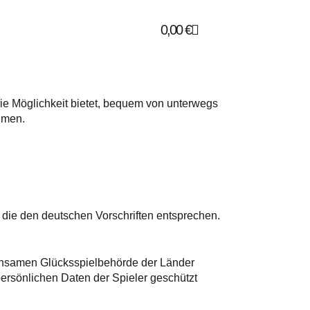
0,00
€
die Möglichkeit bietet, bequem von unterwegs
hmen.
 die den deutschen Vorschriften entsprechen.
samen Glücksspielbehörde der Länder
 persönlichen Daten der Spieler geschützt