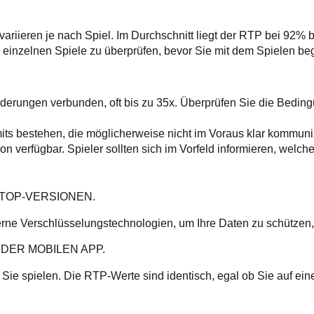
riieren je nach Spiel. Im Durchschnitt liegt der RTP bei
92% b
er einzelnen Spiele zu überprüfen, bevor Sie mit dem Spielen be
rderungen verbunden, oft bis zu
35x
. Überprüfen Sie die Beding
s bestehen, die möglicherweise nicht im Voraus klar kommuniz
ion verfügbar. Spieler sollten sich im Vorfeld informieren, welc
KTOP-VERSIONEN.
rne Verschlüsselungstechnologien, um Ihre Daten zu schützen, 
DER MOBILEN APP.
r Sie spielen. Die RTP-Werte sind identisch, egal ob Sie auf 