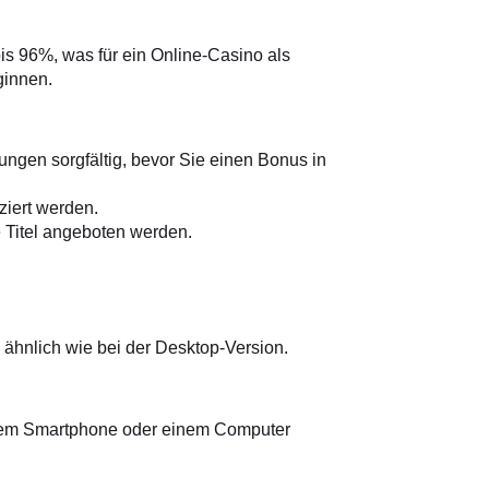
is 96%
, was für ein Online-Casino als
ginnen.
ungen sorgfältig, bevor Sie einen Bonus in
iert werden.
he Titel angeboten werden.
ähnlich wie bei der Desktop-Version.
einem Smartphone oder einem Computer