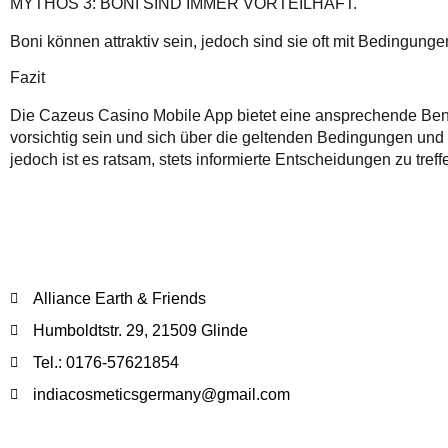
MYTHOS 3: BONI SIND IMMER VORTEILHAFT.
Boni können attraktiv sein, jedoch sind sie oft mit Bedingun
Fazit
Die Cazeus Casino Mobile App bietet eine ansprechende Ben
vorsichtig sein und sich über die geltenden Bedingungen und 
jedoch ist es ratsam, stets informierte Entscheidungen zu t
Alliance Earth & Friends
Humboldtstr. 29, 21509 Glinde
Tel.: 0176-57621854
indiacosmeticsgermany@gmail.com