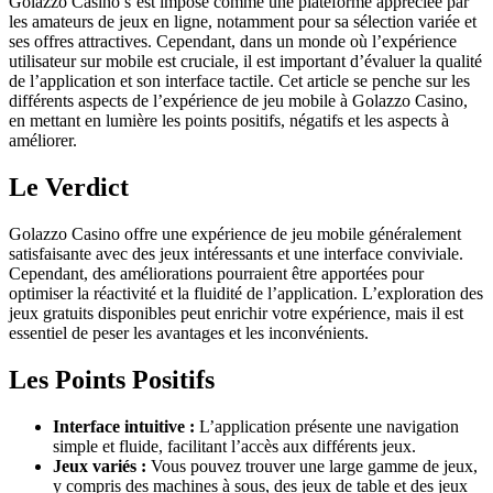
Golazzo Casino s’est imposé comme une plateforme appréciée par
les amateurs de jeux en ligne, notamment pour sa sélection variée et
ses offres attractives. Cependant, dans un monde où l’expérience
utilisateur sur mobile est cruciale, il est important d’évaluer la qualité
de l’application et son interface tactile. Cet article se penche sur les
différents aspects de l’expérience de jeu mobile à Golazzo Casino,
en mettant en lumière les points positifs, négatifs et les aspects à
améliorer.
Le Verdict
Golazzo Casino offre une expérience de jeu mobile généralement
satisfaisante avec des jeux intéressants et une interface conviviale.
Cependant, des améliorations pourraient être apportées pour
optimiser la réactivité et la fluidité de l’application. L’exploration des
jeux gratuits disponibles peut enrichir votre expérience, mais il est
essentiel de peser les avantages et les inconvénients.
Les Points Positifs
Interface intuitive :
L’application présente une navigation
simple et fluide, facilitant l’accès aux différents jeux.
Jeux variés :
Vous pouvez trouver une large gamme de jeux,
y compris des machines à sous, des jeux de table et des jeux