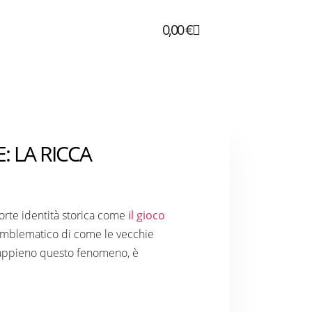
0,00
€
 LA RICCA
forte identità storica come
il gioco
 emblematico di come le vecchie
e appieno questo fenomeno, è