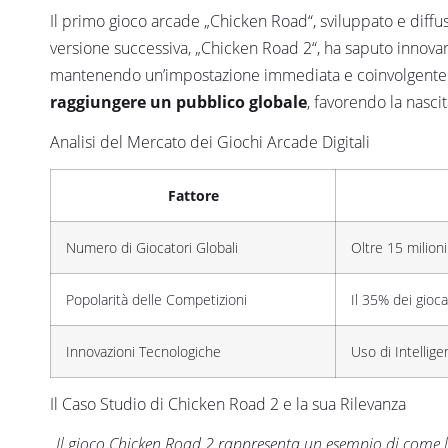
Il primo gioco arcade „Chicken Road“, sviluppato e diffu
versione successiva, „Chicken Road 2“, ha saputo innovare
mantenendo un’impostazione immediata e coinvolgente
raggiungere un pubblico globale
, favorendo la nasci
Analisi del Mercato dei Giochi Arcade Digitali
Fattore
Numero di Giocatori Globali
Oltre 15 milion
Popolarità delle Competizioni
Il 35% dei gioc
Innovazioni Tecnologiche
Uso di Intellige
Il Caso Studio di Chicken Road 2 e la sua Rilevanza
„Il gioco Chicken Road 2 rappresenta un esempio di come le