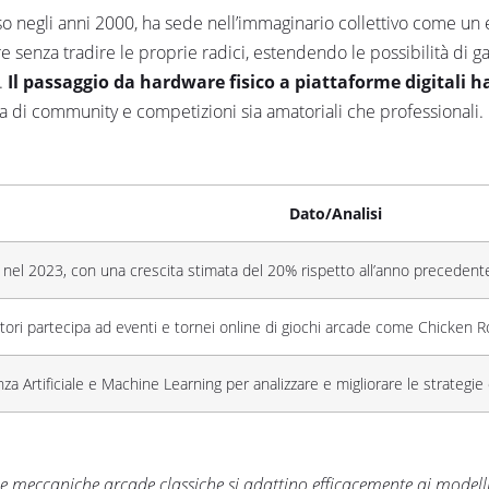
so negli anni 2000, ha sede nell’immaginario collettivo come un 
 senza tradire le proprie radici, estendendo le possibilità di g
.
Il passaggio da hardware fisico a piattaforme digitali h
ta di community e competizioni sia amatoriali che professionali.
Dato/Analisi
i nel 2023, con una crescita stimata del 20% rispetto all’anno precedent
atori partecipa ad eventi e tornei online di giochi arcade come Chicken 
nza Artificiale e Machine Learning per analizzare e migliorare le strategie 
 meccaniche arcade classiche si adattino efficacemente ai modelli 