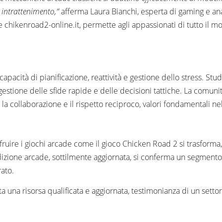
intrattenimento,“
afferma Laura Bianchi, esperta di gaming e ana
ale chikenroad2-online.it, permette agli appassionati di tutto il m
capacità di pianificazione, reattività e gestione dello stress. Stu
stione delle sfide rapide e delle decisioni tattiche. La comun
, la collaborazione e il rispetto reciproco, valori fondamentali n
ruire i giochi arcade come il gioco Chicken Road 2 si trasforma
adizione arcade, sottilmente aggiornata, si conferma un segmento 
ato.
ta una risorsa qualificata e aggiornata, testimonianza di un setto