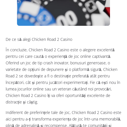
De ce să alegi Chicken Road 2 Casino
În concluzie, Chicken Road 2 Casino este o alegere excelentă
pentru cei care caută o experiență de joc online captivantă.
Oferind un joc de tip crash inovator, bonusuri generoase, o
varietate de opțiuni de depunere și o platformă sigură, Chicken
Road 2 se dovedește a fi o destinație preferată atât pentru
începători, cât și pentru jucători experimentați. Fie că ești nou în
lumea jocurilor online sau un veteran căutând noi provocări,
Chicken Road 2 Casino îți va oferi oportunități excelente de
distracție și câștig.
Indiferent de preferințele tale de joc, Chicken Road 2 Casino este
aici pentru a-ți transforma experiența de joc într-una memorabilă,
plină de adrenalină și recompense. Alătură-te comunității și