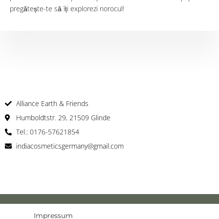
pregătește-te să îți explorezi norocul!
Alliance Earth & Friends
Humboldtstr. 29, 21509 Glinde
Tel.: 0176-57621854
indiacosmeticsgermany@gmail.com
Impressum