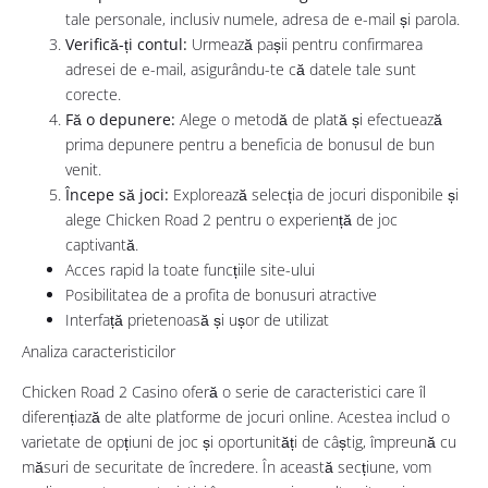
tale personale, inclusiv numele, adresa de e-mail și parola.
Verifică-ți contul:
Urmează pașii pentru confirmarea
adresei de e-mail, asigurându-te că datele tale sunt
corecte.
Fă o depunere:
Alege o metodă de plată și efectuează
prima depunere pentru a beneficia de bonusul de bun
venit.
Începe să joci:
Explorează selecția de jocuri disponibile și
alege Chicken Road 2 pentru o experiență de joc
captivantă.
Acces rapid la toate funcțiile site-ului
Posibilitatea de a profita de bonusuri atractive
Interfață prietenoasă și ușor de utilizat
Analiza caracteristicilor
Chicken Road 2 Casino oferă o serie de caracteristici care îl
diferențiază de alte platforme de jocuri online. Acestea includ o
varietate de opțiuni de joc și oportunități de câștig, împreună cu
măsuri de securitate de încredere. În această secțiune, vom