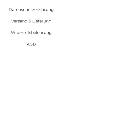
Datenschutzerklärung
Versand & Lieferung
Widerrufsbelehrung
AGB