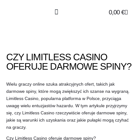
0,00
€
Über Hanf
Über Uns
CZY LIMITLESS CASINO
OFERUJE DARMOWE SPINY?
Wielu graczy online szuka atrakcyjnych ofert, takich jak
darmowe spiny, które mogą zwiększyć ich szanse na wygraną.
Limitless Casino, popularna platforma w Polsce, przyciąga
uwagę wielu entuzjastów hazardu. W tym artykule przyjrzymy
się, czy Limitless Casino rzeczywiście oferuje darmowe spiny,
jakie są warunki ich uzyskania oraz jakie pułapki mogą czyhać
na graczy.
Czy Limitless Casino oferuje darmowe spiny?