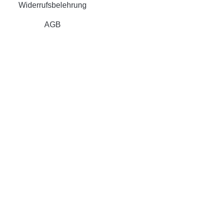
Widerrufsbelehrung
AGB