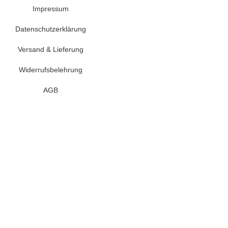
Impressum
Datenschutzerklärung
Versand & Lieferung
Widerrufsbelehrung
AGB