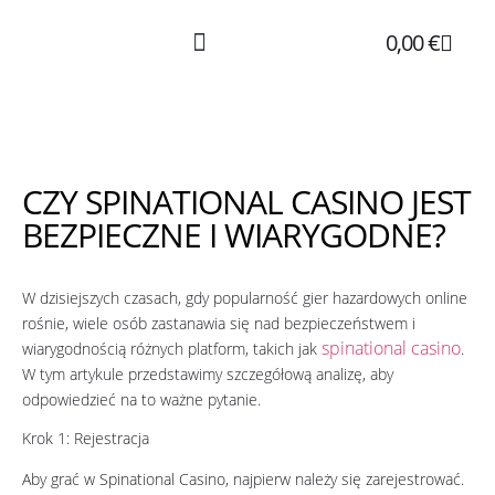
0,00
€
Über Hanf
Über Uns
CZY SPINATIONAL CASINO JEST
BEZPIECZNE I WIARYGODNE?
W dzisiejszych czasach, gdy popularność gier hazardowych online
rośnie, wiele osób zastanawia się nad bezpieczeństwem i
spinational casino
wiarygodnością różnych platform, takich jak
.
W tym artykule przedstawimy szczegółową analizę, aby
odpowiedzieć na to ważne pytanie.
Krok 1: Rejestracja
Aby grać w Spinational Casino, najpierw należy się zarejestrować.