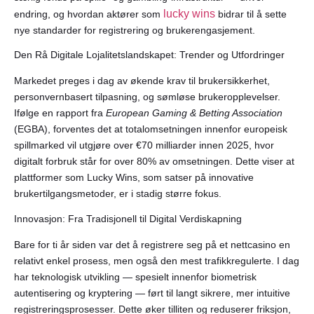
lucky wins
endring, og hvordan aktører som
bidrar til å sette
nye standarder for registrering og brukerengasjement.
Den Rå Digitale Lojalitetslandskapet: Trender og Utfordringer
Markedet preges i dag av økende krav til brukersikkerhet,
personvernbasert tilpasning, og sømløse brukeropplevelser.
Ifølge en rapport fra
European Gaming & Betting Association
(EGBA), forventes det at totalomsetningen innenfor europeisk
spillmarked vil utgjøre over
€70 milliarder
innen 2025, hvor
digitalt forbruk står for over 80% av omsetningen. Dette viser at
plattformer som Lucky Wins, som satser på innovative
brukertilgangsmetoder, er i stadig større fokus.
Innovasjon: Fra Tradisjonell til Digital Verdiskapning
Bare for ti år siden var det å registrere seg på et nettcasino en
relativt enkel prosess, men også den mest trafikkregulerte. I dag
har teknologisk utvikling — spesielt innenfor biometrisk
autentisering og kryptering — ført til langt sikrere, mer intuitive
registreringsprosesser. Dette øker tilliten og reduserer friksjon,