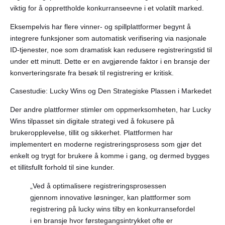
viktig for å opprettholde konkurranseevne i et volatilt marked.
Eksempelvis har flere vinner- og spillplattformer begynt å
integrere funksjoner som automatisk verifisering via nasjonale
ID-tjenester, noe som dramatisk kan redusere registreringstid til
under ett minutt. Dette er en avgjørende faktor i en bransje der
konverteringsrate fra besøk til registrering er kritisk.
Casestudie: Lucky Wins og Den Strategiske Plassen i Markedet
Der andre plattformer stimler om oppmerksomheten, har Lucky
Wins tilpasset sin digitale strategi ved å fokusere på
brukeropplevelse, tillit og sikkerhet. Plattformen har
implementert en moderne registreringsprosess som gjør det
enkelt og trygt for brukere å komme i gang, og dermed bygges
et tillitsfullt forhold til sine kunder.
„Ved å optimalisere registreringsprosessen
gjennom innovative løsninger, kan plattformer som
registrering på lucky wins tilby en konkurransefordel
i en bransje hvor førstegangsintrykket ofte er