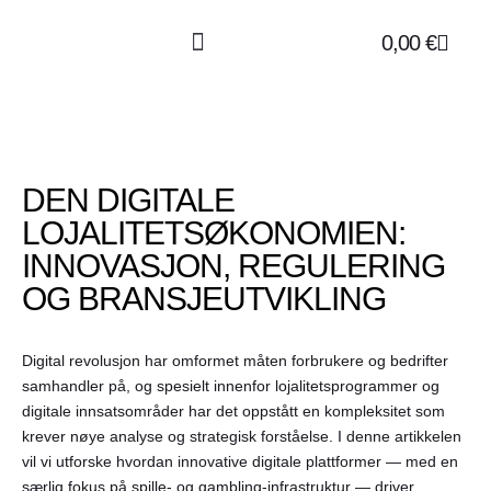
0,00
€
Über Hanf
Über Uns
DEN DIGITALE
LOJALITETSØKONOMIEN:
INNOVASJON, REGULERING
OG BRANSJEUTVIKLING
Digital revolusjon har omformet måten forbrukere og bedrifter
samhandler på, og spesielt innenfor lojalitetsprogrammer og
digitale innsatsområder har det oppstått en kompleksitet som
krever nøye analyse og strategisk forståelse. I denne artikkelen
vil vi utforske hvordan innovative digitale plattformer — med en
særlig fokus på spille- og gambling-infrastruktur — driver