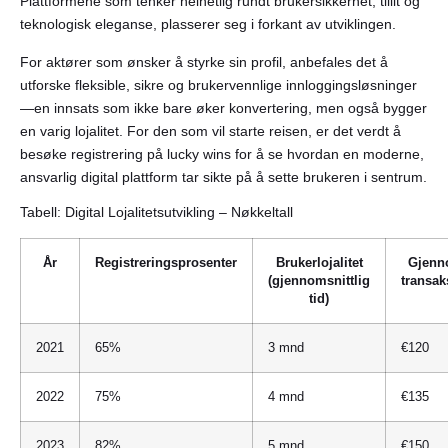
Plattformene som tenker helhetlig rundt brukersikkerhet, tillit og
teknologisk eleganse, plasserer seg i forkant av utviklingen.
For aktører som ønsker å styrke sin profil, anbefales det å
utforske fleksible, sikre og brukervennlige innloggingsløsninger
—en innsats som ikke bare øker konvertering, men også bygger
en varig lojalitet. For den som vil starte reisen, er det verdt å
besøke registrering på lucky wins for å se hvordan en moderne,
ansvarlig digital plattform tar sikte på å sette brukeren i sentrum.
Tabell: Digital Lojalitetsutvikling – Nøkkeltall
År
Registreringsprosenter
Brukerlojalitet
Gjenno
(gjennomsnittlig
transak
tid)
2021
65%
3 mnd
€120
2022
75%
4 mnd
€135
2023
82%
5 mnd
€150