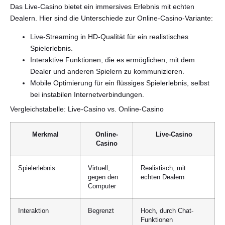
Das Live-Casino bietet ein immersives Erlebnis mit echten
Dealern. Hier sind die Unterschiede zur Online-Casino-Variante:
Live-Streaming in HD-Qualität für ein realistisches
Spielerlebnis.
Interaktive Funktionen, die es ermöglichen, mit dem
Dealer und anderen Spielern zu kommunizieren.
Mobile Optimierung für ein flüssiges Spielerlebnis, selbst
bei instabilen Internetverbindungen.
Vergleichstabelle: Live-Casino vs. Online-Casino
Merkmal
Online-
Live-Casino
Casino
Spielerlebnis
Virtuell,
Realistisch, mit
gegen den
echten Dealern
Computer
Interaktion
Begrenzt
Hoch, durch Chat-
Funktionen