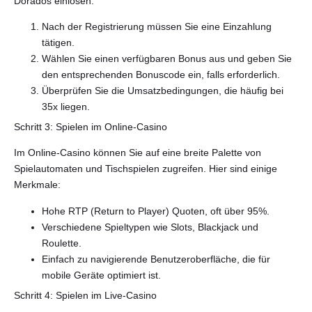
Dorados einlösen:
Nach der Registrierung müssen Sie eine Einzahlung
tätigen.
Wählen Sie einen verfügbaren Bonus aus und geben Sie
den entsprechenden Bonuscode ein, falls erforderlich.
Überprüfen Sie die Umsatzbedingungen, die häufig bei
35x
liegen.
Schritt 3: Spielen im Online-Casino
Im Online-Casino können Sie auf eine breite Palette von
Spielautomaten und Tischspielen zugreifen. Hier sind einige
Merkmale:
Hohe RTP (Return to Player) Quoten, oft über
95%
.
Verschiedene Spieltypen wie Slots, Blackjack und
Roulette.
Einfach zu navigierende Benutzeroberfläche, die für
mobile Geräte optimiert ist.
Schritt 4: Spielen im Live-Casino