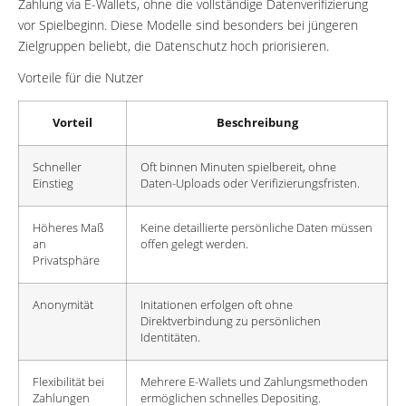
Zahlung via E-Wallets, ohne die vollständige Datenverifizierung
vor Spielbeginn. Diese Modelle sind besonders bei jüngeren
Zielgruppen beliebt, die Datenschutz hoch priorisieren.
Vorteile für die Nutzer
Vorteil
Beschreibung
Schneller
Oft binnen Minuten spielbereit, ohne
Einstieg
Daten-Uploads oder Verifizierungsfristen.
Höheres Maß
Keine detaillierte persönliche Daten müssen
an
offen gelegt werden.
Privatsphäre
Anonymität
Initationen erfolgen oft ohne
Direktverbindung zu persönlichen
Identitäten.
Flexibilität bei
Mehrere E-Wallets und Zahlungsmethoden
Zahlungen
ermöglichen schnelles Depositing.