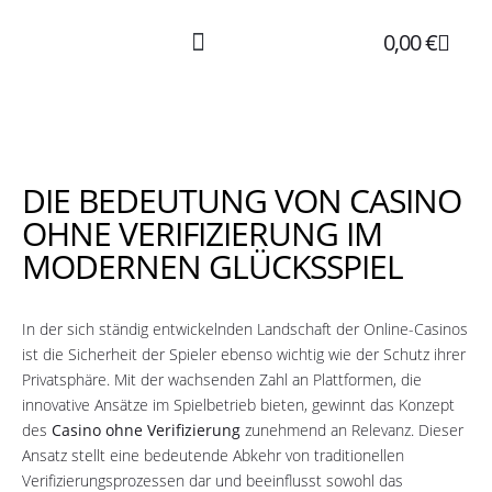
0,00
€
Über Hanf
Über Uns
DIE BEDEUTUNG VON CASINO
OHNE VERIFIZIERUNG IM
MODERNEN GLÜCKSSPIEL
In der sich ständig entwickelnden Landschaft der Online-Casinos
ist die Sicherheit der Spieler ebenso wichtig wie der Schutz ihrer
Privatsphäre. Mit der wachsenden Zahl an Plattformen, die
innovative Ansätze im Spielbetrieb bieten, gewinnt das Konzept
des
Casino ohne Verifizierung
zunehmend an Relevanz. Dieser
Ansatz stellt eine bedeutende Abkehr von traditionellen
Verifizierungsprozessen dar und beeinflusst sowohl das