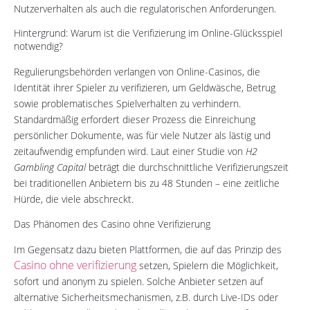
Nutzerverhalten als auch die regulatorischen Anforderungen.
Hintergrund: Warum ist die Verifizierung im Online-Glücksspiel
notwendig?
Regulierungsbehörden verlangen von Online-Casinos, die
Identität ihrer Spieler zu verifizieren, um Geldwäsche, Betrug
sowie problematisches Spielverhalten zu verhindern.
Standardmäßig erfordert dieser Prozess die Einreichung
persönlicher Dokumente, was für viele Nutzer als lästig und
zeitaufwendig empfunden wird. Laut einer Studie von
H2
Gambling Capital
beträgt die durchschnittliche Verifizierungszeit
bei traditionellen Anbietern bis zu 48 Stunden – eine zeitliche
Hürde, die viele abschreckt.
Das Phänomen des Casino ohne Verifizierung
Im Gegensatz dazu bieten Plattformen, die auf das Prinzip des
Casino ohne verifizierung
setzen, Spielern die Möglichkeit,
sofort und anonym zu spielen. Solche Anbieter setzen auf
alternative Sicherheitsmechanismen, z.B. durch Live-IDs oder