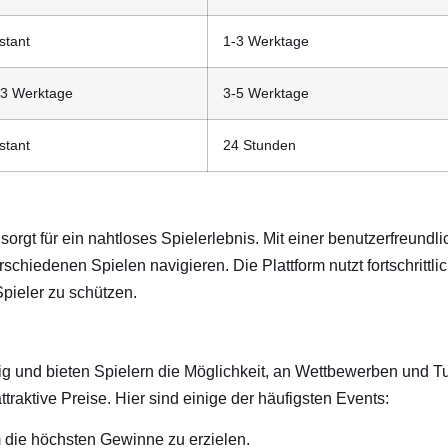
stant
1-3 Werktage
-3 Werktage
3-5 Werktage
stant
24 Stunden
sorgt für ein nahtloses Spielerlebnis. Mit einer benutzerfreund
chiedenen Spielen navigieren. Die Plattform nutzt fortschritt
pieler zu schützen.
 und bieten Spielern die Möglichkeit, an Wettbewerben und T
raktive Preise. Hier sind einige der häufigsten Events:
m die höchsten Gewinne zu erzielen.