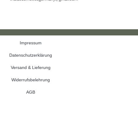
Impressum
Datenschutzerklärung
Versand & Lieferung
Widerrufsbelehrung
AGB