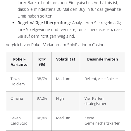
Ihrer Bankroll entsprechen. Ein typisches Verhältnis ist,
dass Sie mindestens 20 Mal den Buy-in für das gewählte
Limit haben sollten.
Regelmäßige Überprüfung:
Analysieren Sie regelmäßig
Ihre Spielgewinne und -verluste, um sicherzustellen, dass
Sie auf dem richtigen Weg sind.
Vergleich von Poker-Varianten im SpinPlatinum Casino
Poker-
RTP
Volatilität
Besonderheiten
Variante
(%)
Texas
98,5%
Medium
Beliebt, viele Spieler
Hold’em
Omaha
97,2%
High
Vier Karten,
strategischer
Seven
96,8%
Medium
Keine
Card Stud
Gemeinschaftskarten