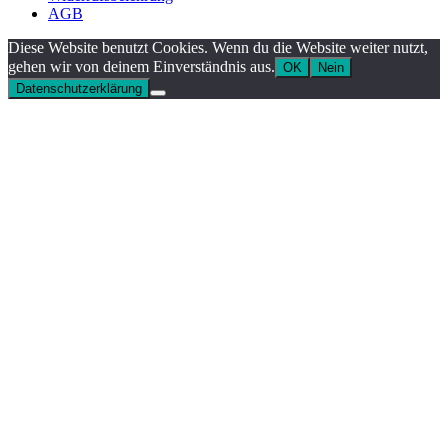
AGB
Diese Website benutzt Cookies. Wenn du die Website weiter nutzt,
gehen wir von deinem Einverständnis aus.
OK
Nein
Datenschutzerklärung