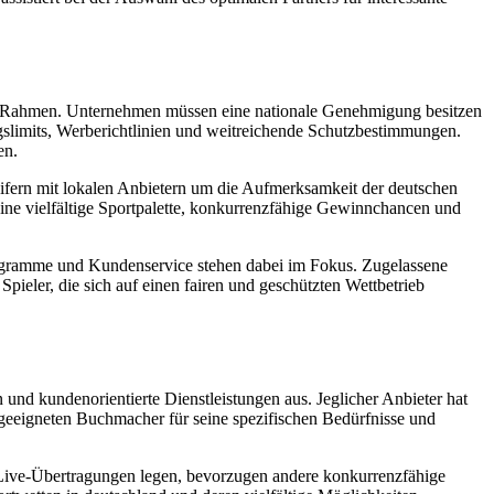
galen Rahmen. Unternehmen müssen eine nationale Genehmigung besitzen
gslimits, Werberichtlinien und weitreichende Schutzbestimmungen.
en.
teifern mit lokalen Anbietern um die Aufmerksamkeit der deutschen
eine vielfältige Sportpalette, konkurrenzfähige Gewinnchancen und
programme und Kundenservice stehen dabei im Fokus. Zugelassene
ieler, die sich auf einen fairen und geschützten Wettbetrieb
 und kundenorientierte Dienstleistungen aus. Jeglicher Anbieter hat
n geeigneten Buchmacher für seine spezifischen Bedürfnisse und
Live-Übertragungen legen, bevorzugen andere konkurrenzfähige