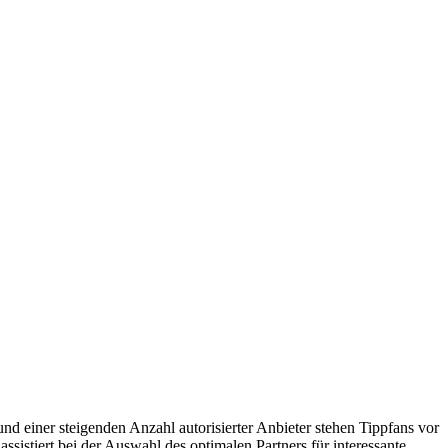
und einer steigenden Anzahl autorisierter Anbieter stehen Tippfans vor
sistiert bei der Auswahl des optimalen Partners für interessante