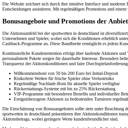
Die Website zeichnet sich durch ihre intuitive Interface und moderne 
Entscheidungen assistieren. Mit regelmäßigen Promotions und einem 
Bonusangebote und Promotions der Anbiet
Die Aktionsumfeld bei der sportwetten in deutschland ist diversifizi
Unternehmen und Spieler, wobei sich die Konditionen erheblich unt
Cashback-Programme an. Diese Bandbreite ermöglicht es jedem Kunden
Kontinuierliche Kundenretention erfolgt über laufende Aktionen und
personalisierte Pakete sorgen für dauerhafte Interesse. Besonders bel
Transparenz der Aktionskonditionen und faire Durchspielanforderun
Willkommensboni von 50 bis 200 Euro bei Initial-Deposit
Risikofreie Wetten für frische Spieler ohne Verlustrisiko
Regelmäßige Nachlade-Boni für aktuelle Spieler verfügbar
Rückerstattungs-Systeme mit bis zu 25% Rückerstattung
VIP-Programme mit besonderen Benefits und individueller Be
Ereignisbezogene Aktionen zu bedeutenden Turnieren regelmä
Die Einschätzung von Bonusangeboten sollte stets unter Beachtung d
sportwetten in deutschland präsentieren ihre Aktionskonditionen tr
Aktionsbetrags, wobei geringere Werte kundenfreundlicher sind.