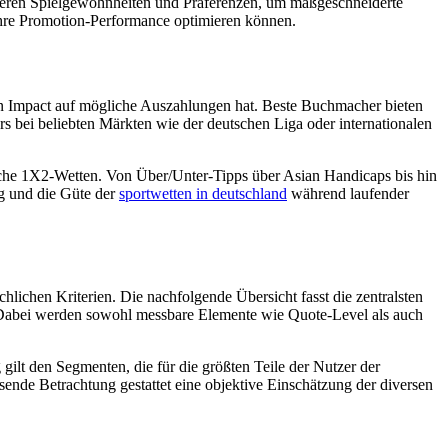
uieren Spielgewohnheiten und Präferenzen, um maßgeschneiderte
 ihre Promotion-Performance optimieren können.
tigen Impact auf mögliche Auszahlungen hat. Beste Buchmacher bieten
s bei beliebten Märkten wie der deutschen Liga oder internationalen
liche 1X2-Wetten. Von Über/Unter-Tipps über Asian Handicaps bis hin
ng und die Güte der
sportwetten in deutschland
während laufender
chlichen Kriterien. Die nachfolgende Übersicht fasst die zentralsten
 Dabei werden sowohl messbare Elemente wie Quote-Level als auch
ilt den Segmenten, die für die größten Teile der Nutzer der
ende Betrachtung gestattet eine objektive Einschätzung der diversen