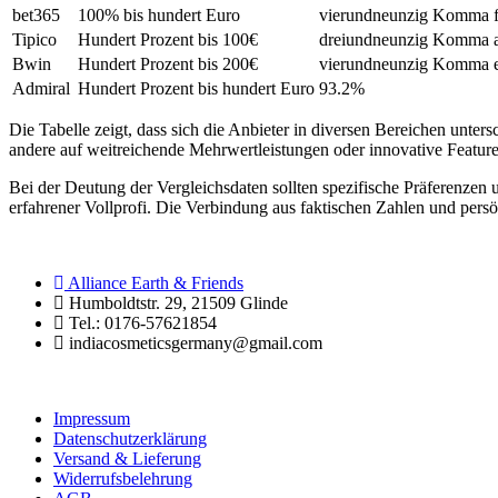
bet365
100% bis hundert Euro
vierundneunzig Komma f
Tipico
Hundert Prozent bis 100€
dreiundneunzig Komma a
Bwin
Hundert Prozent bis 200€
vierundneunzig Komma e
Admiral
Hundert Prozent bis hundert Euro
93.2%
Die Tabelle zeigt, dass sich die Anbieter in diversen Bereichen unter
andere auf weitreichende Mehrwertleistungen oder innovative Featur
Bei der Deutung der Vergleichsdaten sollten spezifische Präferenze
erfahrener Vollprofi. Die Verbindung aus faktischen Zahlen und per
Alliance Earth & Friends
Humboldtstr. 29, 21509 Glinde
Tel.: 0176-57621854
indiacosmeticsgermany@gmail.com
Impressum
Datenschutzerklärung
Versand & Lieferung
Widerrufsbelehrung