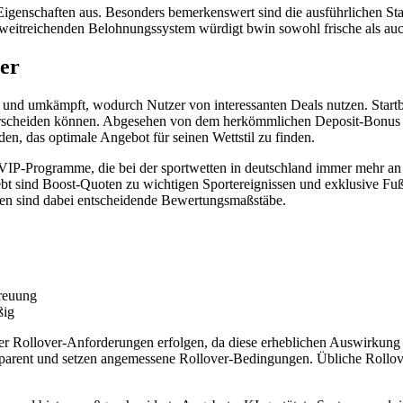
Eigenschaften aus. Besonders bemerkenswert sind die ausführlichen Stat
weitreichenden Belohnungssystem würdigt bwin sowohl frische als auch 
er
ert und umkämpft, wodurch Nutzer von interessanten Deals nutzen. Start
erscheiden können. Abgesehen von dem herkömmlichen Deposit-Bonus b
, das optimale Angebot für seinen Wettstil zu finden.
 VIP-Programme, die bei der sportwetten in deutschland immer mehr an
iebt sind Boost-Quoten zu wichtigen Sportereignissen und exklusive Fuß
gen sind dabei entscheidende Bewertungsmaßstäbe.
treuung
ßig
er Rollover-Anforderungen erfolgen, da diese erheblichen Auswirkung
ansparent und setzen angemessene Rollover-Bedingungen. Übliche Rollo