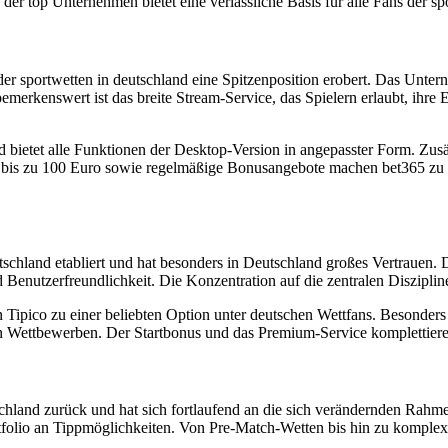
 top Unternehmen bietet eine verlässliche Basis für alle Fans der spo
der sportwetten in deutschland eine Spitzenposition erobert. Das Unte
merkenswert ist das breite Stream-Service, das Spielern erlaubt, ihre
ietet alle Funktionen der Desktop-Version in angepasster Form. Zusätz
is zu 100 Euro sowie regelmäßige Bonusangebote machen bet365 zu ei
deutschland etabliert und hat besonders in Deutschland großes Vertra
enutzerfreundlichkeit. Die Konzentration auf die zentralen Disziplinen
ipico zu einer beliebten Option unter deutschen Wettfans. Besonders 
en Wettbewerben. Der Startbonus und das Premium-Service komplettieren
schland zurück und hat sich fortlaufend an die sich verändernden Rahme
olio an Tippmöglichkeiten. Von Pre-Match-Wetten bis hin zu komplexe