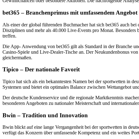
Gewinnchancen oder besondere Aktionen. Die nachfolgende Analyse der
bet365 – Branchenprimus mit umfassendem Angebot
Als einer der global führenden Buchmacher hat sich bet365 auch bei 
Disziplinen und mehr als 40.000 Live-Events pro Monat. Besonders be
treffen.
Die App- Anwendung von bet365 gilt als Standard in der Branche und b
Casino-Spiele und Live-Dealer-Tische an. Der Neukundenbonus von b
gleichermaßen.
Tipico – Der nationale Favorit
Tipico hat sich als ein bekanntesten Namen bei der sportwetten in 
Systemen und bietet ein optimales Balance zwischen Wettangebot und B
Der deutsche Kundenservice und die regionale Marktkenntnis machen T
besonderen Angeboten zu nationaler Meisterschaft und international
Bwin – Tradition und Innovation
Bwin blickt auf eine lange Vergangenheit bei der sportwetten in deut
verfügt das Konzern über umfassende Kompetenz und ein weites Portf