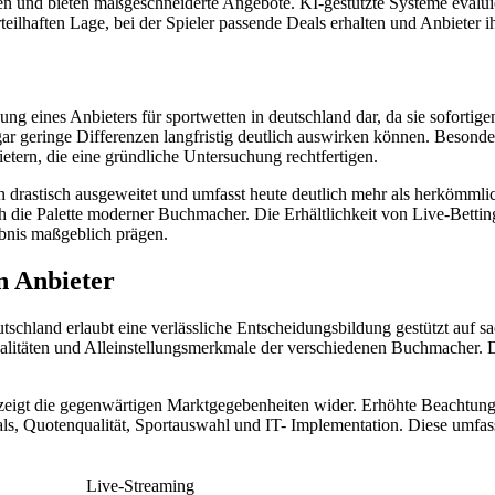
ten und bieten maßgeschneiderte Angebote. KI-gestützte Systeme eval
rteilhaften Lage, bei der Spieler passende Deals erhalten und Anbieter
idung eines Anbieters für sportwetten in deutschland dar, da sie sofor
 geringe Differenzen langfristig deutlich auswirken können. Besonder
etern, die eine gründliche Untersuchung rechtfertigen.
ren drastisch ausgeweitet und umfasst heute deutlich mehr als herkömm
ich die Palette moderner Buchmacher. Die Erhältlichkeit von Live-Betti
ebnis maßgeblich prägen.
n Anbieter
tschland erlaubt eine verlässliche Entscheidungsbildung gestützt auf sa
ualitäten und Alleinstellungsmerkmale der verschiedenen Buchmacher.
zeigt die gegenwärtigen Marktgegebenheiten wider. Erhöhte Beachtung g
ls, Quotenqualität, Sportauswahl und IT- Implementation. Diese umfass
Live-Streaming