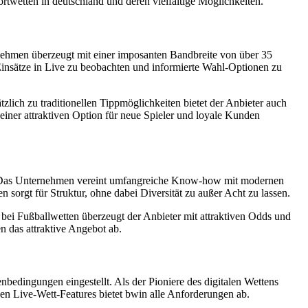
rtwetten in deutschland und deren vielfältige Möglichkeiten.
rnehmen überzeugt mit einer imposanten Bandbreite von über 35
 Einsätze in Live zu beobachten und informierte Wahl-Optionen zu
lich zu traditionellen Tippmöglichkeiten bietet der Anbieter auch
ner attraktiven Option für neue Spieler und loyale Kunden
uen. Das Unternehmen vereint umfangreiche Know-how mit modernen
 sorgt für Struktur, ohne dabei Diversität zu außer Acht zu lassen.
bei Fußballwetten überzeugt der Anbieter mit attraktiven Odds und
 das attraktive Angebot ab.
nbedingungen eingestellt. Als der Pioniere des digitalen Wettens
n Live-Wett-Features bietet bwin alle Anforderungen ab.