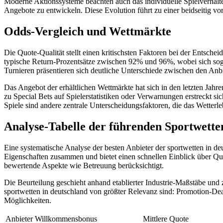
Moderne Aktionssysteme beachten auch das individuelle Spielverhal
Angebote zu entwickeln. Diese Evolution führt zu einer beidseitig vo
Odds-Vergleich und Wettmärkte
Die Quote-Qualität stellt einen kritischsten Faktoren bei der Entsche
typische Return-Prozentsätze zwischen 92% und 96%, wobei sich sogar
Turnieren präsentieren sich deutliche Unterschiede zwischen den Anbi
Das Angebot der erhältlichen Wettmärkte hat sich in den letzten Jah
zu Special Bets auf Spielerstatistiken oder Verwarnungen erstreckt s
Spiele sind andere zentrale Unterscheidungsfaktoren, die das Wetterl
Analyse-Tabelle der führenden Sportwette
Eine systematische Analyse der besten Anbieter der sportwetten in deu
Eigenschaften zusammen und bietet einen schnellen Einblick über Q
bewertende Aspekte wie Betreuung berücksichtigt.
Die Beurteilung geschieht anhand etablierter Industrie-Maßstäbe und 
sportwetten in deutschland von größter Relevanz sind: Promotion-Dea
Möglichkeiten.
Anbieter
Willkommensbonus
Mittlere Quote