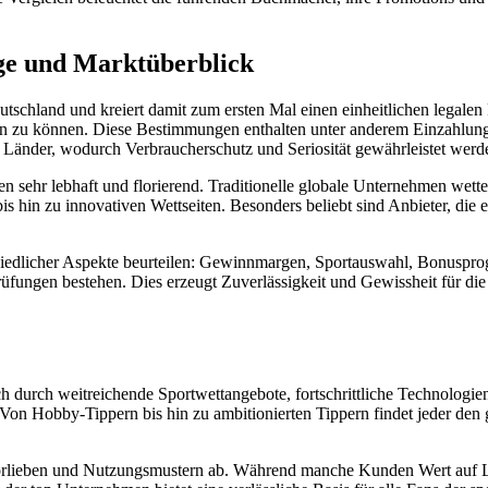
age und Marktüberblick
n deutschland und kreiert damit zum ersten Mal einen einheitlichen le
llen zu können. Diese Bestimmungen enthalten unter anderem Einzahlun
Länder, wodurch Verbraucherschutz und Seriosität gewährleistet werd
ngen sehr lebhaft und florierend. Traditionelle globale Unternehmen wet
 hin zu innovativen Wettseiten. Besonders beliebt sind Anbieter, die 
rschiedlicher Aspekte beurteilen: Gewinnmargen, Sportauswahl, Bonus
ngen bestehen. Dies erzeugt Zuverlässigkeit und Gewissheit für die Sp
h durch weitreichende Sportwettangebote, fortschrittliche Technologien
n. Von Hobby-Tippern bis hin zu ambitionierten Tippern findet jeder de
Vorlieben und Nutzungsmustern ab. Während manche Kunden Wert auf 