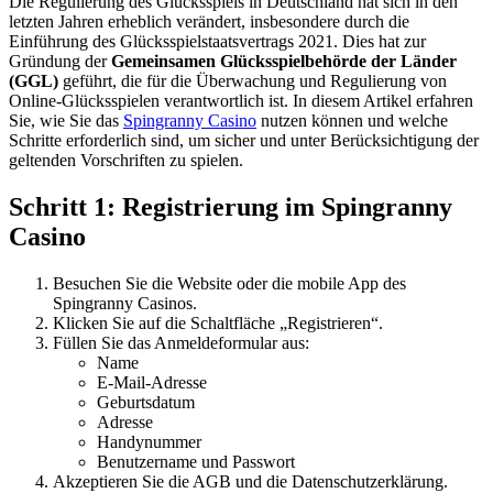
Die Regulierung des Glücksspiels in Deutschland hat sich in den
letzten Jahren erheblich verändert, insbesondere durch die
Einführung des Glücksspielstaatsvertrags 2021. Dies hat zur
Gründung der
Gemeinsamen Glücksspielbehörde der Länder
(GGL)
geführt, die für die Überwachung und Regulierung von
Online-Glücksspielen verantwortlich ist. In diesem Artikel erfahren
Sie, wie Sie das
Spingranny Casino
nutzen können und welche
Schritte erforderlich sind, um sicher und unter Berücksichtigung der
geltenden Vorschriften zu spielen.
Schritt 1: Registrierung im Spingranny
Casino
Besuchen Sie die Website oder die mobile App des
Spingranny Casinos.
Klicken Sie auf die Schaltfläche „Registrieren“.
Füllen Sie das Anmeldeformular aus:
Name
E-Mail-Adresse
Geburtsdatum
Adresse
Handynummer
Benutzername und Passwort
Akzeptieren Sie die AGB und die Datenschutzerklärung.