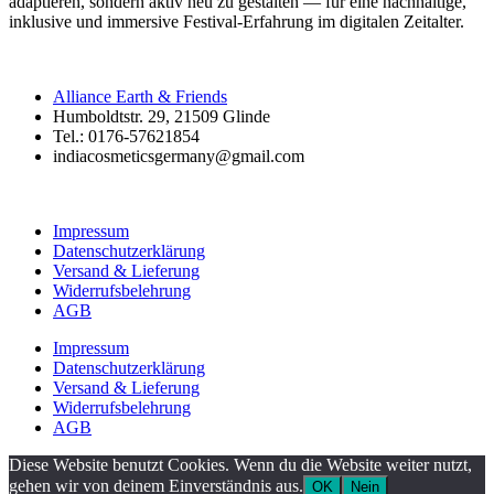
adaptieren, sondern aktiv neu zu gestalten — für eine nachhaltige,
inklusive und immersive Festival-Erfahrung im digitalen Zeitalter.
Alliance Earth & Friends
Humboldtstr. 29, 21509 Glinde
Tel.: 0176-57621854
indiacosmeticsgermany@gmail.com
Impressum
Datenschutzerklärung
Versand & Lieferung
Widerrufsbelehrung
AGB
Impressum
Datenschutzerklärung
Versand & Lieferung
Widerrufsbelehrung
AGB
Diese Website benutzt Cookies. Wenn du die Website weiter nutzt,
gehen wir von deinem Einverständnis aus.
OK
Nein