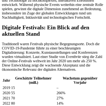
und Technologie zu hochkomplexen, interaktiven Erlebnissen
entwickelt. Während physische Events weiterhin eine zentrale Rolle
spielen, gewinnt die digitale Dimension zunehmend an Bedeutung,
insbesondere im Zuge der globalen Entwicklungen rund um
Nachhaltigkeit, Inklusivität und technologischen Fortschritt.
Digitale Festivals: Ein Blick auf den
aktuellen Stand
Traditionell waren Festivals physische Begegnungsorte. Doch die
COVID-19-Pandemie führte zu einer beschleunigten
Digitalisierung: Konzerte, Kunstausstellungen und Konferenzen
wurden virtualisiert. Laut einer Studie von
Eventbrite
stieg die Zahl
der Online-Festivals weltweit im Jahr 2020 um mehr als 250 %.
Diese Entwicklung zeigt die wachsende Akzeptanz und die
ökonomische Relevanz der digitalen Alternativen.
Geschätzte Teilnehmer
Wachstum gegenüber
Jahr
(mill.)
Vorjahr
2019
15
–
2020
55
266%
2021
70
27%
2022
80
14%