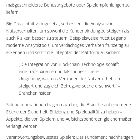
maßgeschneiderte Bonusangebote oder Spielempfehlungen zu
liefern.
Big Data, intuitiv eingesetzt, verbessert die Analyse von
Nutzerverhalten, um sowohl die Kundenbindung zu steigern als
auch Risiken besser zu steuern. Beispielsweise nutzt Legiano
moderne Analytiktools, um verdächtiges Verhalten frühzeitig zu
erkennen und somit die Integrität der Plattform zu sichern.
„Die Integration von Blockchain-Technologie schafft
eine transparente und fälschungssichere
Umgebung, was das Vertrauen der Nutzer erheblich
steigert und zugleich Betrugsversuche erschwert.“ –
Brancheninsider
Solche Innovationen tragen dazu bei, die Branche auf eine neue
Ebene der Sicherheit, Effizienz und Spielqualität zu heben –
Aspekte, die von Spielern und Aufsichtsbehörden gleichermaßen
verlangt werden.
Verantwortungsbewusstes Spielen: Das Fundament nachhaltigen