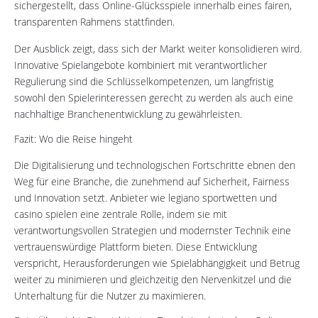
sichergestellt, dass Online-Glücksspiele innerhalb eines fairen,
transparenten Rahmens stattfinden.
Der Ausblick zeigt, dass sich der Markt weiter konsolidieren wird.
Innovative Spielangebote kombiniert mit verantwortlicher
Regulierung sind die Schlüsselkompetenzen, um langfristig
sowohl den Spielerinteressen gerecht zu werden als auch eine
nachhaltige Branchenentwicklung zu gewährleisten.
Fazit: Wo die Reise hingeht
Die Digitalisierung und technologischen Fortschritte ebnen den
Weg für eine Branche, die zunehmend auf Sicherheit, Fairness
und Innovation setzt. Anbieter wie legiano sportwetten und
casino spielen eine zentrale Rolle, indem sie mit
verantwortungsvollen Strategien und modernster Technik eine
vertrauenswürdige Plattform bieten. Diese Entwicklung
verspricht, Herausforderungen wie Spielabhängigkeit und Betrug
weiter zu minimieren und gleichzeitig den Nervenkitzel und die
Unterhaltung für die Nutzer zu maximieren.