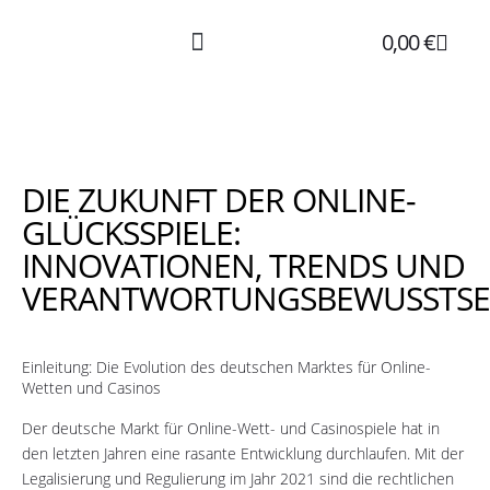
0,00
€
Über Hanf
Über Uns
DIE ZUKUNFT DER ONLINE-
GLÜCKSSPIELE:
INNOVATIONEN, TRENDS UND
VERANTWORTUNGSBEWUSSTSE
Einleitung: Die Evolution des deutschen Marktes für Online-
Wetten und Casinos
Der deutsche Markt für Online-Wett- und Casinospiele hat in
den letzten Jahren eine rasante Entwicklung durchlaufen. Mit der
Legalisierung und Regulierung im Jahr 2021 sind die rechtlichen