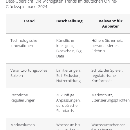
Data-Übersicht: Die wichtigsten Trends im deutschen Online-
Glücksspielmarkt 2024
Trend
Beschreibung
Relevanz für
Anbieter
Technologische
Künstliche
Höhere Sicherheit,
Innovationen
Intelligenz,
personalisiertes
Blockchain, Big
Erlebnis
Data
Verantwortungsvolles
Limitierungen,
Schutz der Spieler,
Spielen
Self-Exclusion,
regulatorische
Nutzerbildung
Konformität
Rechtliche
Zukünftige
Marktschutz,
Regulierungen
Anpassungen,
Lizenzierungspflichten
europäische
Standards
Marktvolumen
Wachstum bis
Wachstumschancen