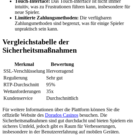
Touch-Interface:
Das Touch-Interface ist nicht immer
intuitiv, was zu Frustrationen führen kann, insbesondere für
neue Spieler.
Limitierte Zahlungsmethoden:
Die verfügbaren
Zahlungsmethoden sind begrenzt, was für einige Spieler
unpraktisch sein kann.
Vergleichstabelle der
Sicherheitsmaßnahmen
Merkmal
Bewertung
SSL-Verschlüsselung
Hervorragend
Regulierung
Sehr gut
RTP-Durchschnitt
95%
Wettanforderungen
35x
Kundenservice
Durchschnittlich
Für weitere Informationen über die Plattform können Sie die
offizielle Website des
Dorados Casinos
besuchen. Die
Sicherheitsmaßnahmen sind gut durchdacht und bieten Spielern ein
sicheres Umfeld, jedoch gibt es Raum für Verbesserungen,
insbesondere in der Benutzererfahrung auf mobilen Geräten.