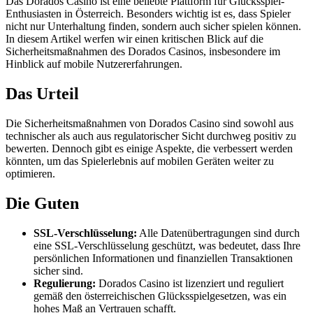
Das Dorados Casino ist eine beliebte Plattform für Glücksspiel-
Enthusiasten in Österreich. Besonders wichtig ist es, dass Spieler
nicht nur Unterhaltung finden, sondern auch sicher spielen können.
In diesem Artikel werfen wir einen kritischen Blick auf die
Sicherheitsmaßnahmen des Dorados Casinos, insbesondere im
Hinblick auf mobile Nutzererfahrungen.
Das Urteil
Die Sicherheitsmaßnahmen von Dorados Casino sind sowohl aus
technischer als auch aus regulatorischer Sicht durchweg positiv zu
bewerten. Dennoch gibt es einige Aspekte, die verbessert werden
könnten, um das Spielerlebnis auf mobilen Geräten weiter zu
optimieren.
Die Guten
SSL-Verschlüsselung:
Alle Datenübertragungen sind durch
eine SSL-Verschlüsselung geschützt, was bedeutet, dass Ihre
persönlichen Informationen und finanziellen Transaktionen
sicher sind.
Regulierung:
Dorados Casino ist lizenziert und reguliert
gemäß den österreichischen Glücksspielgesetzen, was ein
hohes Maß an Vertrauen schafft.