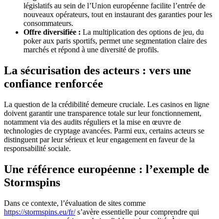
législatifs au sein de l’Union européenne facilite l’entrée de
nouveaux opérateurs, tout en instaurant des garanties pour les
consommateurs.
Offre diversifiée :
La multiplication des options de jeu, du
poker aux paris sportifs, permet une segmentation claire des
marchés et répond à une diversité de profils.
La sécurisation des acteurs : vers une
confiance renforcée
La question de la crédibilité demeure cruciale. Les casinos en ligne
doivent garantir une transparence totale sur leur fonctionnement,
notamment via des audits réguliers et la mise en œuvre de
technologies de cryptage avancées. Parmi eux, certains acteurs se
distinguent par leur sérieux et leur engagement en faveur de la
responsabilité sociale.
Une référence européenne : l’exemple de
Stormspins
Dans ce contexte, l’évaluation de sites comme
https://stormspins.eu/fr/
s’avère essentielle pour comprendre qui