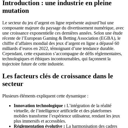
Introduction : une industrie en pleine
mutation
Le secteur du jeu d’argent en ligne représente aujourd’hui une
composante majeure du paysage du divertissement numérique, avec
une croissance exponentielle ces dernières années. Selon une étude
récente de l’European Gaming & Betting Association (EGBA), le
chiffre d’affaires mondial des jeux d’argent en ligne a dépassé 60
milliards d’euros en 2022, témoignant d’une tendance durable.
Cependant, cette expansion s’accompagne de défis réglementaires,
technologiques et éthiques incontournables, qui façonnent la
trajectoire future de cette industrie.
Les facteurs clés de croissance dans le
secteur
Plusieurs éléments expliquent cette dynamique :
Innovation technologique :
L’intégration de la réalité
virtuelle, de l’intelligence artificielle et des plateformes
mobiles transforme l’expérience utilisateur, rendant les jeux
plus immersifs et accessibles.
Réglementation évolutive :
La harmonisation des cadres