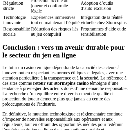
Protection accrue du
Régulation
Adoption d’outils
joueur et conformité
stricte
d’auto-exclusion
légale
Technologie
Expériences immersives
Intégration de la réalité
innovante
tout en maintenant l’équité
virtuelle chez Stormspins
Responsabilité
Réduction des risques liés
Programmes d’aide et de
sociale
au jeu compulsif
sensibilisation
Conclusion : vers un avenir durable pour
le secteur du jeu en ligne
Le futur du casino en ligne dépendra de la capacité des acteurs à
innover tout en respectant les normes éthiques et légales, avec une
attention particulière à la transparence et à la sécurité. La référence à
des sites comme
retour sur stormspins casino
témoigne d’une
tendance à privilégier des acteurs dotés d’une démarche responsable.
La recherche d’un équilibre entre divertissement de qualité et
protection du joueur demeure plus que jamais au centre des
préoccupations de l’industrie.
En définitive, la mutation technologique et réglementaire continue
d’imposer de nouvelles responsabilités aux opérateurs et aux
régulateurs, tout en offrant des opportunités inédites pour redéfinir
l’expérience du jeu en ligne dans une optique durable et