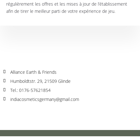
régulièrement les offres et les mises à jour de l’établissement
afin de tirer le meilleur parti de votre expérience de jeu.
Alliance Earth & Friends
Humboldtstr. 29, 21509 Glinde
Tel.: 0176-57621854
indiacosmeticsgermany@gmail.com