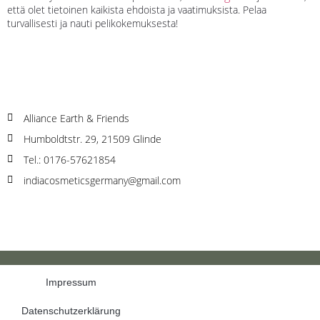
että olet tietoinen kaikista ehdoista ja vaatimuksista. Pelaa
turvallisesti ja nauti pelikokemuksesta!
Alliance Earth & Friends
Humboldtstr. 29, 21509 Glinde
Tel.: 0176-57621854
indiacosmeticsgermany@gmail.com
Impressum
Datenschutzerklärung