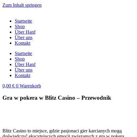
Zum Inhalt springen
Startseite
Shop
Über Hanf
Über uns
Kontakt
Startseite
Shop
Über Hanf
Über uns
Kontakt
0,00
€
0
Warenkorb
Gra w pokera w Blitz Casino – Przewodnik
Blitz Casino to miejsce, gdzie pasjonaci gier karcianych mogą
doświadczyć ekscytujących emocji związanych z grą w pokera.