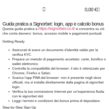
0,00
€
Über Hanf
Über Uns
Guida pratica a Signorbet: login, app e calcolo bonus
https://signorbet.co.it/
Questa guida pratica a
si concentra su ciò
che conta davvero: bonus, accesso mobile e pagamenti puntuali.
Getting Ready
Assicurati di avere un documento d’identità valido per la
verifica KYC.
Prepara un metodo di pagamento accettato: carte, bonifico o
wallet elettronico.
Controlla la compatibilità del browser: il sito è ottimizzato per
Chrome, Firefox e Safari.
Scarica l’app PWA dal browser: non è presente negli store
ufficiali, ma si installa direttamente dalla pagina di signorbet
login.
Verifica la tua connessione Internet per un’esperienza fluida
con le signorbet slot.
Leggi i termini e condizioni dei bonus prima di depositare.
Step-by-Step Sign-Up