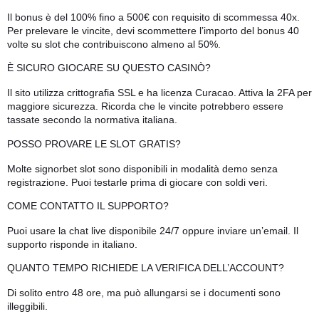
Il bonus è del 100% fino a 500€ con requisito di scommessa 40x.
Per prelevare le vincite, devi scommettere l’importo del bonus 40
volte su slot che contribuiscono almeno al 50%.
È SICURO GIOCARE SU QUESTO CASINÒ?
Il sito utilizza crittografia SSL e ha licenza Curacao. Attiva la 2FA per
maggiore sicurezza. Ricorda che le vincite potrebbero essere
tassate secondo la normativa italiana.
POSSO PROVARE LE SLOT GRATIS?
Molte signorbet slot sono disponibili in modalità demo senza
registrazione. Puoi testarle prima di giocare con soldi veri.
COME CONTATTO IL SUPPORTO?
Puoi usare la chat live disponibile 24/7 oppure inviare un’email. Il
supporto risponde in italiano.
QUANTO TEMPO RICHIEDE LA VERIFICA DELL’ACCOUNT?
Di solito entro 48 ore, ma può allungarsi se i documenti sono
illeggibili.