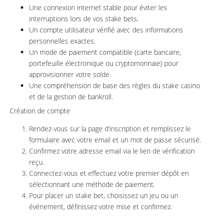
Une connexion internet stable pour éviter les
interruptions lors de vos stake bets.
Un compte utilisateur vérifié avec des informations
personnelles exactes.
Un mode de paiement compatible (carte bancaire,
portefeuille électronique ou cryptomonnaie) pour
approvisionner votre solde.
Une compréhension de base des règles du stake casino
et de la gestion de bankroll.
Création de compte
Rendez-vous sur la page d’inscription et remplissez le
formulaire avec votre email et un mot de passe sécurisé.
Confirmez votre adresse email via le lien de vérification
reçu.
Connectez-vous et effectuez votre premier dépôt en
sélectionnant une méthode de paiement.
Pour placer un stake bet, choisissez un jeu ou un
événement, définissez votre mise et confirmez.