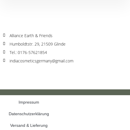
Alliance Earth & Friends
Humboldtstr. 29, 21509 Glinde
Tel.: 0176-57621854
indiacosmeticsgermany@gmail.com
Impressum
Datenschutzerklärung
Versand & Lieferung