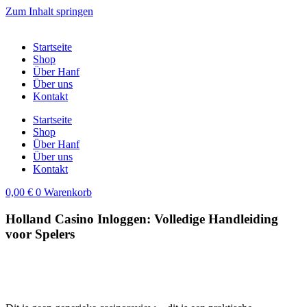
Zum Inhalt springen
Startseite
Shop
Über Hanf
Über uns
Kontakt
Startseite
Shop
Über Hanf
Über uns
Kontakt
0,00
€
0
Warenkorb
Holland Casino Inloggen: Volledige Handleiding
voor Spelers