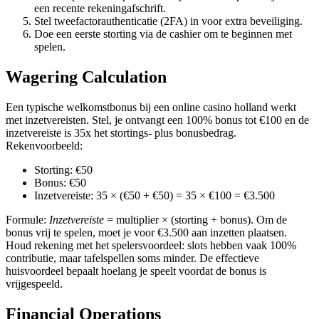
een recente rekeningafschrift.
Stel tweefactorauthenticatie (2FA) in voor extra beveiliging.
Doe een eerste storting via de cashier om te beginnen met
spelen.
Wagering Calculation
Een typische welkomstbonus bij een online casino holland werkt
met inzetvereisten. Stel, je ontvangt een 100% bonus tot €100 en de
inzetvereiste is 35x het stortings- plus bonusbedrag.
Rekenvoorbeeld:
Storting: €50
Bonus: €50
Inzetvereiste: 35 × (€50 + €50) = 35 × €100 = €3.500
Formule:
Inzetvereiste
= multiplier × (storting + bonus). Om de
bonus vrij te spelen, moet je voor €3.500 aan inzetten plaatsen.
Houd rekening met het spelersvoordeel: slots hebben vaak 100%
contributie, maar tafelspellen soms minder. De effectieve
huisvoordeel bepaalt hoelang je speelt voordat de bonus is
vrijgespeeld.
Financial Operations