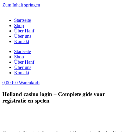
Zum Inhalt springen
Startseite
Shop
Über Hanf
Über uns
Kontakt
Startseite
Shop
Über Hanf
Über uns
Kontakt
0,00
€
0
Warenkorb
Holland casino login – Complete gids voor
registratie en spelen