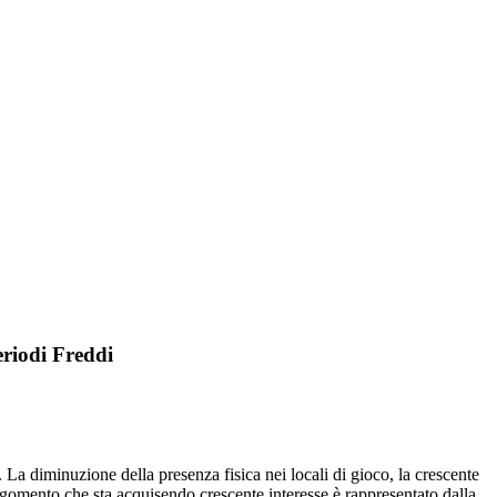
eriodi Freddi
 La diminuzione della presenza fisica nei locali di gioco, la crescente
argomento che sta acquisendo crescente interesse è rappresentato dalla