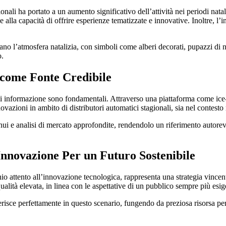
onali ha portato a un aumento significativo dell’attività nei periodi nat
lla capacità di offrire esperienze tematizzate e innovative. Inoltre, l’i
o l’atmosfera natalizia, con simboli come alberi decorati, pupazzi di ne
o.
 come Fonte Credibile
i di informazione sono fondamentali. Attraverso una piattaforma come ice
azioni in ambito di distributori automatici stagionali, sia nel contesto r
inui e analisi di mercato approfondite, rendendolo un riferimento autorevo
Innovazione Per un Futuro Sostenibile
io attento all’innovazione tecnologica, rappresenta una strategia vince
qualità elevata, in linea con le aspettative di un pubblico sempre più esig
risce perfettamente in questo scenario, fungendo da preziosa risorsa pe