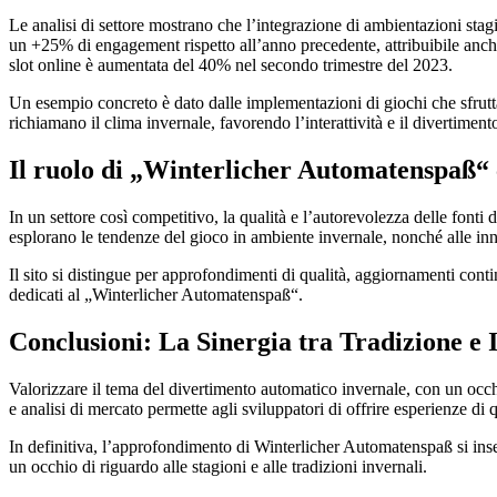
Le analisi di settore mostrano che l’integrazione di ambientazioni stagi
un +25% di engagement rispetto all’anno precedente, attribuibile anche a
slot online è aumentata del 40% nel secondo trimestre del 2023.
Un esempio concreto è dato dalle implementazioni di giochi che sfruttan
richiamano il clima invernale, favorendo l’interattività e il divertiment
Il ruolo di „Winterlicher Automatenspaß“
In un settore così competitivo, la qualità e l’autorevolezza delle font
esplorano le tendenze del gioco in ambiente invernale, nonché alle innov
Il sito si distingue per approfondimenti di qualità, aggiornamenti cont
dedicati al „Winterlicher Automatenspaß“.
Conclusioni: La Sinergia tra Tradizione e 
Valorizzare il tema del divertimento automatico invernale, con un occh
e analisi di mercato permette agli sviluppatori di offrire esperienze di 
In definitiva, l’approfondimento di Winterlicher Automatenspaß si inse
un occhio di riguardo alle stagioni e alle tradizioni invernali.