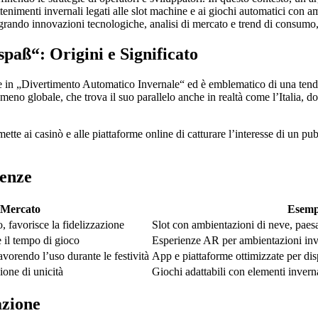
tenimenti invernali legati alle slot machine e ai giochi automatici con a
ando innovazioni tecnologiche, analisi di mercato e trend di consumo, 
aß“: Origini e Significato
te in „Divertimento Automatico Invernale“ ed è emblematico di una tende
meno globale, che trova il suo parallelo anche in realtà come l’Italia, do
tte ai casinò e alle piattaforme online di catturare l’interesse di un p
denze
 Mercato
Esemp
 favorisce la fidelizzazione
Slot con ambientazioni di neve, paesag
 il tempo di gioco
Esperienze AR per ambientazioni inv
vorendo l’uso durante le festività
App e piattaforme ottimizzate per dis
ione di unicità
Giochi adattabili con elementi inverna
azione