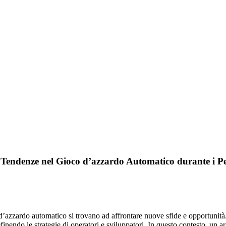
 Tendenze nel Gioco d’azzardo Automatico durante i P
 d’azzardo automatico si trovano ad affrontare nuove sfide e opportunità.
inendo le strategie di operatori e sviluppatori. In questo contesto, un 