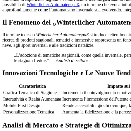
possibilità di
Winterlicher Automatenspaß
, un termine che evoca intrat
approfonditamente come l’automatismo invernale stia evolvendo, integr
Il Fenomeno del „Winterlicher Automatensp
Il termine tedesco
Winterlicher Automatenspaß
si traduce letteralmen
ricerca di prodotti stagionali, tematici e immersive rappresenta un feno
neve, agli sport invernali e alle tradizioni natalizie.
„L’adozione di tematiche stagionali, come quella invernale, perme
le stagioni fredde.“ —
Analisti di settore
Innovazioni Tecnologiche e Le Nuove Ten
Caratteristica
Impatto sul
Grafica Tematica di Stagione
Incrementa il coinvolgimento emotivo,
Interattività e Realtà Aumentata
Incrementa l’immersione dell’utente e
Mobile-First Design
Rende accessibili i giochi ovunque, fa
Personalizzazione Tematica
Aumenta la fidelizzazione e la percez
Analisi di Mercato e Strategie di Ottimizz