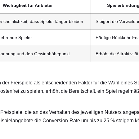
Wichtigkeit für Anbieter
Spielerbindun
scheinlichkeit, dass Spieler länger bleiben
Steigert die Verweilda
kehrende Spieler
Häufige Rückkehr-Fea
 Spannung und den Gewinnhöhepunkt
Erhöht die Attraktivität
 der Freispiele als entscheidenden Faktor für die Wahl eines S
ostenfrei zu spielen, erhöht die Bereitschaft, ein Spiel regelmäß
te Freispiele, die an das Verhalten des jeweiligen Nutzers ange
reispielangebote die Conversion-Rate um bis zu 25 % steigern 