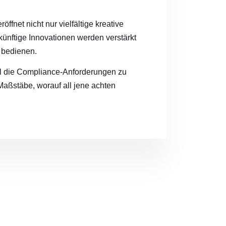
fnet nicht nur vielfältige kreative
künftige Innovationen werden verstärkt
n bedienen.
hl die Compliance-Anforderungen zu
Maßstäbe, worauf all jene achten