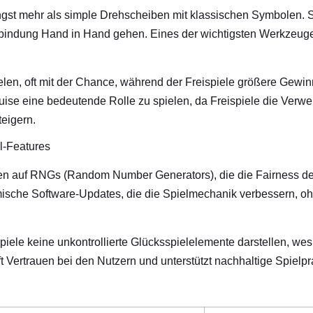
längst mehr als simple Drehscheiben mit klassischen Symbolen. S
bindung Hand in Hand gehen. Eines der wichtigsten Werkzeuge 
ielen, oft mit der Chance, während der Freispiele größere Gewin
quise eine bedeutende Rolle zu spielen, da Freispiele die Verw
teigern.
l-Features
n auf RNGs (Random Number Generators), die die Fairness der F
namische Software-Updates, die die Spielmechanik verbessern, o
piele keine unkontrollierte Glücksspielelemente darstellen, wes
 Vertrauen bei den Nutzern und unterstützt nachhaltige Spielpr