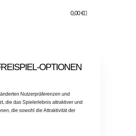
0,00
€
FREISPIEL-OPTIONEN
eränderten Nutzerpräferenzen und
, die das Spielerlebnis attraktiver und
onen
, die sowohl die Attraktivität der