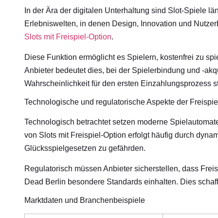
In der Ära der digitalen Unterhaltung sind Slot-Spiele 
Erlebniswelten, in denen Design, Innovation und Nutzer
Slots mit Freispiel-Option
.
Diese Funktion ermöglicht es Spielern, kostenfrei zu sp
Anbieter bedeutet dies, bei der Spielerbindung und -ak
Wahrscheinlichkeit für den ersten Einzahlungsprozess s
Technologische und regulatorische Aspekte der Freispie
Technologisch betrachtet setzen moderne Spielautomate
von Slots mit Freispiel-Option erfolgt häufig durch dy
Glücksspielgesetzen zu gefährden.
Regulatorisch müssen Anbieter sicherstellen, dass Freis
Dead Berlin
besondere Standards einhalten. Dies schafft
Marktdaten und Branchenbeispiele