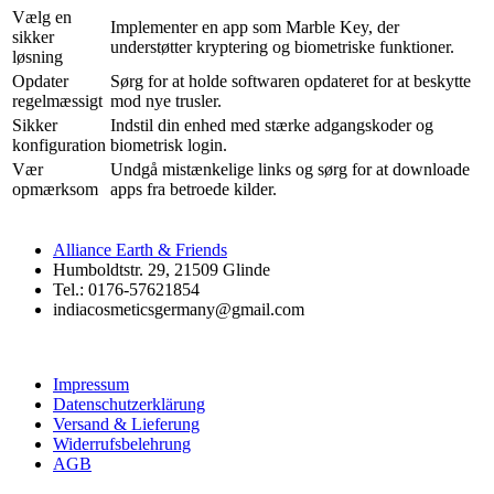
Vælg en
Implementer en app som Marble Key, der
sikker
understøtter kryptering og biometriske funktioner.
løsning
Opdater
Sørg for at holde softwaren opdateret for at beskytte
regelmæssigt
mod nye trusler.
Sikker
Indstil din enhed med stærke adgangskoder og
konfiguration
biometrisk login.
Vær
Undgå mistænkelige links og sørg for at downloade
opmærksom
apps fra betroede kilder.
Alliance Earth & Friends
Humboldtstr. 29, 21509 Glinde
Tel.: 0176-57621854
indiacosmeticsgermany@gmail.com
Impressum
Datenschutzerklärung
Versand & Lieferung
Widerrufsbelehrung
AGB