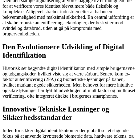
Med den stadige digitalisering af vores daglige liv er mulighederne
for at verificere vores identitet blevet mere både fleksible og
komplekse. Alligevel stræber industrien efter at balancere
bekvemmelighed med maksimal sikkerhed. En central udfordring er
at skabe robuste autentificeringsteknologier, der beskytter mod
svindel og databrud, uden at gå på kompromis med
brugervenligheden.
Den Evolutionære Udvikling af Digital
Identifikation
Historisk set begyndte digital identifikation med simple brugernavne
og adgangskoder, hvilket viste sig at være sårbart. Senere kom to-
faktor autentificering (2FA) og biometriske løsninger på banen,
hvilket markant øgede sikkerheden. Men behovet for mere intuitive
og sikre løsninger har ført til udviklingen af multifaktor og multifaset
verificering, ofte integreret direkte i brugernes smartphones.
Innovative Tekniske Løsninger og
Sikkerhedsstandarder
Inden for sikker digital identifikation er der globalt set et stigende
fokus på at anvende krypterede biometric data, hardware tokens, og