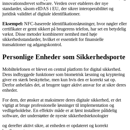
innovationsdrevet software. Verden over etableres der nye
standarder, såsom eIDAS i EU, der sikrer interoperabilitet og
juridisk validitet af digitale identifikationer.
Eksempel:
NFC-baserede identifikationsløsninger, hvor nøgler eller
certifikater er gemt sikkert på brugerens telefon, har set en betydelig
vækst. Disse metoder kombinerer nemhed med høje
sikkerhedsstandarder, hvilket er essentielt for finansielle
transaktioner og adgangskontrol.
Personlige Enheder som Sikkerhedsporte
Mobiltelefonen er blevet en central platform for digital sikkerhed.
Dens indbyggede funktioner som biometrisk læsning og kryptering
giver en stærk beskyttelse, men kun hvis den er korrekt sat op.
Derfor anbefales det, at brugere tager aktivt ansvar for at sikre deres
enheder.
For dem, der ønsker at maksimere deres digitale sikkerhed, er det
vigtigt at bruge professionelle løsninger til implementation og
vedligeholdelse. En effektiv måde er at først installere pålidelig
software, der understøtter de nyeste sikkerhedsteknologier
og derefter aktivt sikre, at enheden er opdateret og korrekt