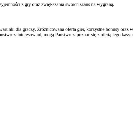
yjemności z gry oraz zwiększania swoich szans na wygraną.
warunki dla graczy. Zróżnicowana oferta gier, korzystne bonusy oraz
 Państwo zainteresowani, mogą Państwo zapoznać się z ofertą tego kasyn