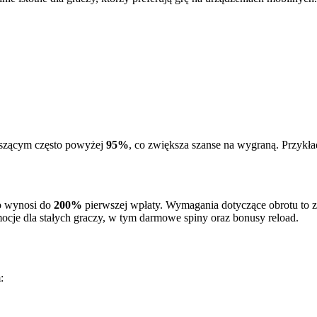
oszącym często powyżej
95%
, co zwiększa szanse na wygraną. Przykł
to wynosi do
200%
pierwszej wpłaty. Wymagania dotyczące obrotu to
mocje dla stałych graczy, w tym darmowe spiny oraz bonusy reload.
: