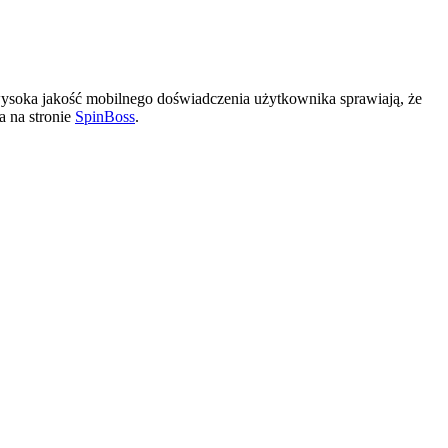
 wysoka jakość mobilnego doświadczenia użytkownika sprawiają, że
a na stronie
SpinBoss
.