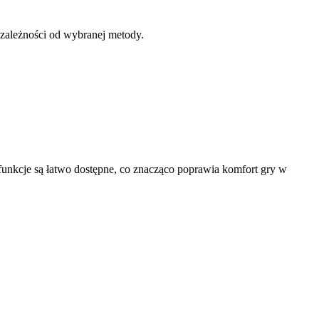
 zależności od wybranej metody.
e funkcje są łatwo dostępne, co znacząco poprawia komfort gry w