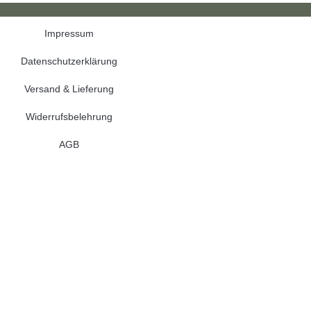
Impressum
Datenschutzerklärung
Versand & Lieferung
Widerrufsbelehrung
AGB