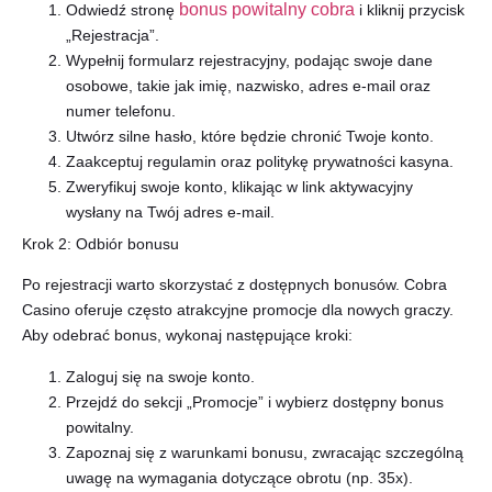
bonus powitalny cobra
Odwiedź stronę
i kliknij przycisk
„Rejestracja”.
Wypełnij formularz rejestracyjny, podając swoje dane
osobowe, takie jak imię, nazwisko, adres e-mail oraz
numer telefonu.
Utwórz silne hasło, które będzie chronić Twoje konto.
Zaakceptuj regulamin oraz politykę prywatności kasyna.
Zweryfikuj swoje konto, klikając w link aktywacyjny
wysłany na Twój adres e-mail.
Krok 2: Odbiór bonusu
Po rejestracji warto skorzystać z dostępnych bonusów. Cobra
Casino oferuje często atrakcyjne promocje dla nowych graczy.
Aby odebrać bonus, wykonaj następujące kroki:
Zaloguj się na swoje konto.
Przejdź do sekcji „Promocje” i wybierz dostępny bonus
powitalny.
Zapoznaj się z warunkami bonusu, zwracając szczególną
uwagę na wymagania dotyczące obrotu (np. 35x).