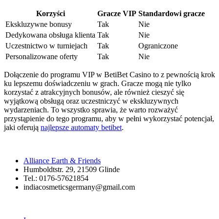
Korzyści
Gracze VIP
Standardowi gracze
Ekskluzywne bonusy
Tak
Nie
Dedykowana obsługa klienta
Tak
Nie
Uczestnictwo w turniejach
Tak
Ograniczone
Personalizowane oferty
Tak
Nie
Dołączenie do programu VIP w BetiBet Casino to z pewnością krok
ku lepszemu doświadczeniu w grach. Gracze mogą nie tylko
korzystać z atrakcyjnych bonusów, ale również cieszyć się
wyjątkową obsługą oraz uczestniczyć w ekskluzywnych
wydarzeniach. To wszystko sprawia, że warto rozważyć
przystąpienie do tego programu, aby w pełni wykorzystać potencjał,
jaki oferują
najlepsze automaty betibet
.
Alliance Earth & Friends
Humboldtstr. 29, 21509 Glinde
Tel.: 0176-57621854
indiacosmeticsgermany@gmail.com