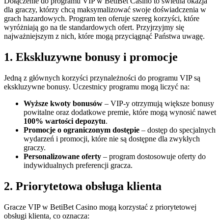
Dołączenie do programu VIP w BetiBet Casino to świetna okazja
dla graczy, którzy chcą maksymalizować swoje doświadczenia w
grach hazardowych. Program ten oferuje szereg korzyści, które
wyróżniają go na tle standardowych ofert. Przyjrzyjmy się
najważniejszym z nich, które mogą przyciągnąć Państwa uwagę.
1. Ekskluzywne bonusy i promocje
Jedną z głównych korzyści przynależności do programu VIP są
ekskluzywne bonusy. Uczestnicy programu mogą liczyć na:
Wyższe kwoty bonusów
– VIP-y otrzymują większe bonusy
powitalne oraz dodatkowe premie, które mogą wynosić nawet
100% wartości depozytu
.
Promocje o ograniczonym dostępie
– dostęp do specjalnych
wydarzeń i promocji, które nie są dostępne dla zwykłych
graczy.
Personalizowane oferty
– program dostosowuje oferty do
indywidualnych preferencji gracza.
2. Priorytetowa obsługa klienta
Gracze VIP w BetiBet Casino mogą korzystać z priorytetowej
obsługi klienta, co oznacza: