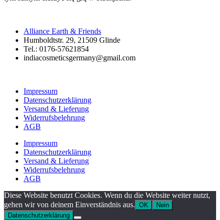
Alliance Earth & Friends
Humboldtstr. 29, 21509 Glinde
Tel.: 0176-57621854
indiacosmeticsgermany@gmail.com
Impressum
Datenschutzerklärung
Versand & Lieferung
Widerrufsbelehrung
AGB
Impressum
Datenschutzerklärung
Versand & Lieferung
Widerrufsbelehrung
AGB
Diese Website benutzt Cookies. Wenn du die Website weiter nutzt,
gehen wir von deinem Einverständnis aus.
OK
Nein
Datenschutzerklärung