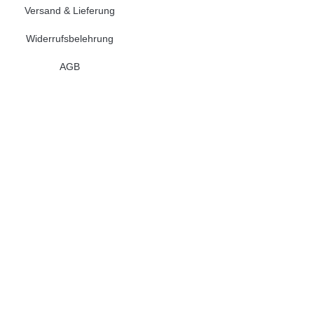
Versand & Lieferung
Widerrufsbelehrung
AGB