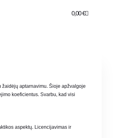
0,00
€
su žaidėjų aptarnavimu. Šioje apžvalgoje
jimo koeficientus. Svarbu, kad visi
aktikos aspektų. Licencijavimas ir