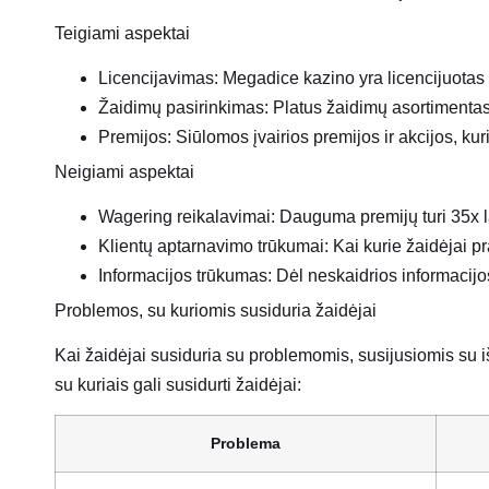
Teigiami aspektai
Licencijavimas:
Megadice kazino yra licencijuotas 
Žaidimų pasirinkimas:
Platus žaidimų asortimentas,
Premijos:
Siūlomos įvairios premijos ir akcijos, kur
Neigiami aspektai
Wagering reikalavimai:
Dauguma premijų turi 35x la
Klientų aptarnavimo trūkumai:
Kai kurie žaidėjai p
Informacijos trūkumas:
Dėl neskaidrios informacijos
Problemos, su kuriomis susiduria žaidėjai
Kai žaidėjai susiduria su problemomis, susijusiomis su i
su kuriais gali susidurti žaidėjai:
Problema