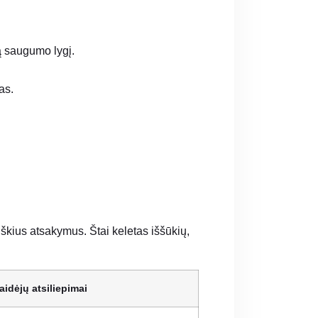
ą saugumo lygį.
as.
škius atsakymus. Štai keletas iššūkių,
aidėjų atsiliepimai