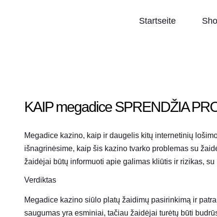
Startseite
Sh
KAIP
megadice
SPRENDŽIA PRO
Megadice kazino, kaip ir daugelis kitų internetinių loši
išnagrinėsime, kaip šis kazino tvarko problemas su žaidė
žaidėjai būtų informuoti apie galimas kliūtis ir rizikas, su
Verdiktas
Megadice kazino siūlo platų žaidimų pasirinkimą ir patrau
saugumas yra esminiai, tačiau žaidėjai turėtų būti budrūs