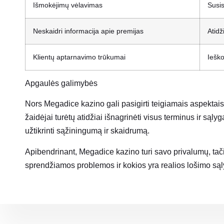
Išmokėjimų vėlavimas
Susis
Neskaidri informacija apie premijas
Atidž
Klientų aptarnavimo trūkumai
Ieško
Apgaulės galimybės
Nors Megadice kazino gali pasigirti teigiamais aspektais,
žaidėjai turėtų atidžiai išnagrinėti visus terminus ir sąly
užtikrinti sąžiningumą ir skaidrumą.
Apibendrinant, Megadice kazino turi savo privalumų, tačiau
sprendžiamos problemos ir kokios yra realios lošimo sąl