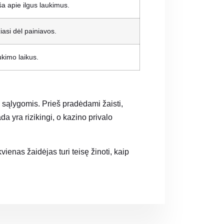
ša apie ilgus laukimus.
asi dėl painiavos.
ukimo laikus.
s sąlygomis. Prieš pradėdami žaisti,
da yra rizikingi, o kazino privalo
ienas žaidėjas turi teisę žinoti, kaip