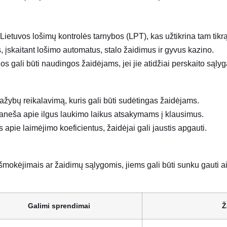
Lietuvos lošimų kontrolės tarnybos (LPT), kas užtikrina tam tikr
 įskaitant lošimo automatus, stalo žaidimus ir gyvus kazino.
ios gali būti naudingos žaidėjams, jei jie atidžiai perskaito sąlyg
žybų reikalavimą, kuris gali būti sudėtingas žaidėjams.
raneša apie ilgus laukimo laikus atsakymams į klausimus.
 apie laimėjimo koeficientus, žaidėjai gali jaustis apgauti.
šmokėjimais ar žaidimų sąlygomis, jiems gali būti sunku gauti ai
Galimi sprendimai
Ž