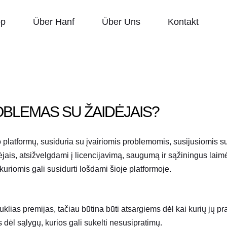
op
Über Hanf
Über Uns
Kontakt
BLEMAS SU ŽAIDĖJAIS?
mo platformų, susiduria su įvairiomis problemomis, susijusiomis 
jais, atsižvelgdami į licencijavimą, saugumą ir sąžiningus laimė
 kuriomis gali susidurti lošdami šioje platformoje.
klias premijas, tačiau būtina būti atsargiems dėl kai kurių jų pr
 dėl sąlygų, kurios gali sukelti nesusipratimų.