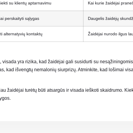
iekti su klientų aptarnavimu
Kai kurie žaidėjai prane
iai perskaityti sąlygas
Daugelis žaidėjų skundži
ti alternatyvių kontaktų
Žaidėjai nurodo ilgus la
 visada yra rizika, kad žaidėjai gali susidurti su nesąžiningomi
gas, kad išvengtų nemalonių siurprizų. Atminkite, kad lošimai visa
 žaidėjai turėtų būti atsargūs ir visada ieškoti skaidrumo. Kiekv
ygos.