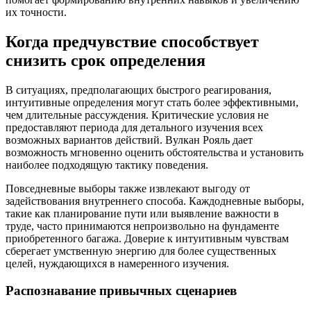
их точности.
Когда предчувствие способствует
снизить срок определения
В ситуациях, предполагающих быстрого реагирования,
интуитивные определения могут стать более эффективными,
чем длительные рассуждения. Критические условия не
предоставляют периода для детального изучения всех
возможных вариантов действий. Вулкан Рояль дает
возможность мгновенно оценить обстоятельства и установить
наиболее подходящую тактику поведения.
Повседневные выборы также извлекают выгоду от
задействования внутреннего способа. Каждодневные выборы,
такие как планирование пути или выявление важности в
труде, часто принимаются непроизвольно на фундаменте
приобретенного багажа. Доверие к интуитивным чувствам
сберегает умственную энергию для более существенных
целей, нуждающихся в намеренного изучения.
Распознавание привычных сценариев