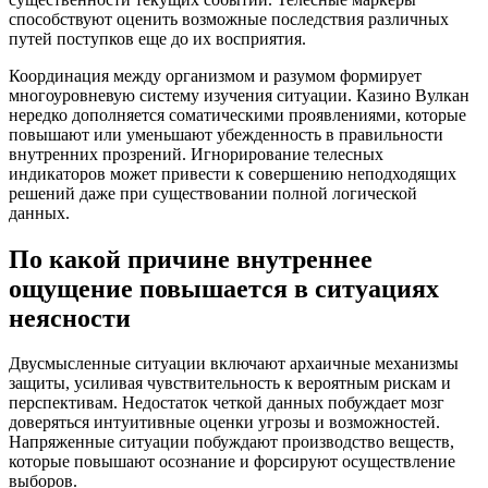
способствуют оценить возможные последствия различных
путей поступков еще до их восприятия.
Координация между организмом и разумом формирует
многоуровневую систему изучения ситуации. Казино Вулкан
нередко дополняется соматическими проявлениями, которые
повышают или уменьшают убежденность в правильности
внутренних прозрений. Игнорирование телесных
индикаторов может привести к совершению неподходящих
решений даже при существовании полной логической
данных.
По какой причине внутреннее
ощущение повышается в ситуациях
неясности
Двусмысленные ситуации включают архаичные механизмы
защиты, усиливая чувствительность к вероятным рискам и
перспективам. Недостаток четкой данных побуждает мозг
доверяться интуитивные оценки угрозы и возможностей.
Напряженные ситуации побуждают производство веществ,
которые повышают осознание и форсируют осуществление
выборов.