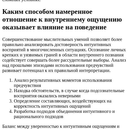
Каким способом намеренное
отношение к внутреннему ощущению
оказывает влияние на поведение
Совершенствование мыслительных умений позволяет более
правильно анализировать достоверность интуитивных
восприятий в многочисленных ситуациях. Осознание личных
крепких и уязвимых граней в области внутреннего познания
содействует совершать более рассудительные выборы. Анализ
над прошлыми эпизодами использования предчувствий
развивает потенциал к их правильной интерпретации.
Анализ результативных моментов использования
предчувствия
Находка обстоятельств, в случае когда подсознательные
восприятия оказались неверными
Определение составляющих, воздействующих на
корректность интуитивных ощущений
Разработка подходов объединения интуитивного и
рационального подходов
Баланс между уверенностью к интуитивным ощущениям и