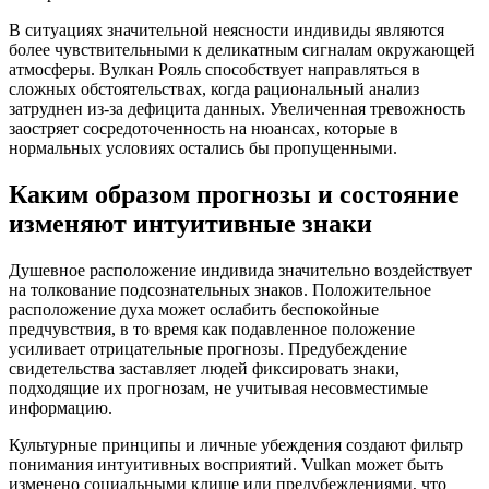
В ситуациях значительной неясности индивиды являются
более чувствительными к деликатным сигналам окружающей
атмосферы. Вулкан Рояль способствует направляться в
сложных обстоятельствах, когда рациональный анализ
затруднен из-за дефицита данных. Увеличенная тревожность
заостряет сосредоточенность на нюансах, которые в
нормальных условиях остались бы пропущенными.
Каким образом прогнозы и состояние
изменяют интуитивные знаки
Душевное расположение индивида значительно воздействует
на толкование подсознательных знаков. Положительное
расположение духа может ослабить беспокойные
предчувствия, в то время как подавленное положение
усиливает отрицательные прогнозы. Предубеждение
свидетельства заставляет людей фиксировать знаки,
подходящие их прогнозам, не учитывая несовместимые
информацию.
Культурные принципы и личные убеждения создают фильтр
понимания интуитивных восприятий. Vulkan может быть
изменено социальными клише или предубеждениями, что