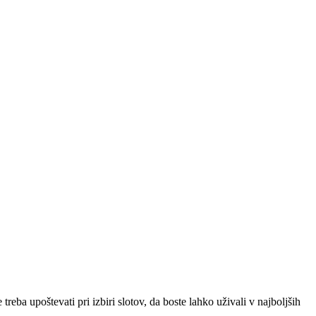
treba upoštevati pri izbiri slotov, da boste lahko uživali v najboljših