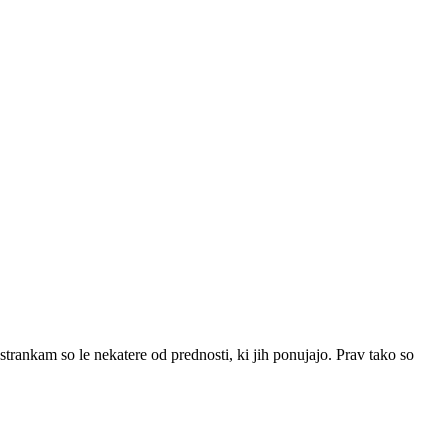
 strankam so le nekatere od prednosti, ki jih ponujajo. Prav tako so