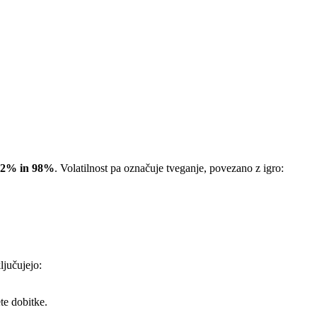
92% in 98%
. Volatilnost pa označuje tveganje, povezano z igro:
ljučujejo:
te dobitke.