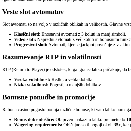
Vrste slot avtomatov
Slot avtomati so na voljo v različnih oblikah in velikostih. Glavne vrst
Klasični sloti:
Enostavni avtomati z 3 koluti in manj simboli.
Video sloti:
Napredni avtomati z več koluti in bonusnimi funkc
Progresivni sloti:
Avtomati, kjer se jackpot povečuje z vsakim
Razumevanje RTP in volatilnosti
RTP (Return to Player) je odstotek, ki ga igralec lahko pričakuje, d
Visoka volatilnost:
Redki, a veliki dobitki.
Nizka volatilnost:
Pogosti, a manjših dobitkov.
Bonusne ponudbe in promocije
Rabona casino pogosto ponuja različne bonuse, ki vam lahko pomagajo p
Bonus dobrodošlice:
Ob prvem nakazilu lahko prejmete do
1
Wagering requirements:
Običajno so ti pogoji okoli
35x
, kar