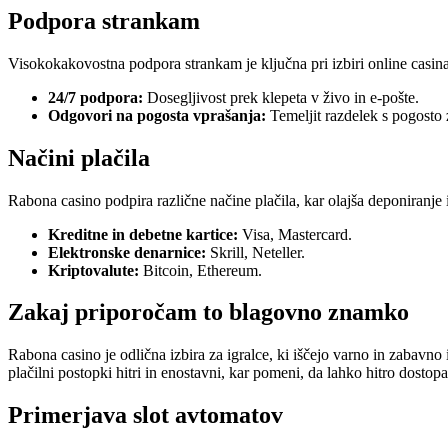
Podpora strankam
Visokokakovostna podpora strankam je ključna pri izbiri online casin
24/7 podpora:
Dosegljivost prek klepeta v živo in e-pošte.
Odgovori na pogosta vprašanja:
Temeljit razdelek s pogosto 
Načini plačila
Rabona casino podpira različne načine plačila, kar olajša deponiranje 
Kreditne in debetne kartice:
Visa, Mastercard.
Elektronske denarnice:
Skrill, Neteller.
Kriptovalute:
Bitcoin, Ethereum.
Zakaj priporočam to blagovno znamko
Rabona casino je odlična izbira za igralce, ki iščejo varno in zabavno 
plačilni postopki hitri in enostavni, kar pomeni, da lahko hitro dostopa
Primerjava slot avtomatov