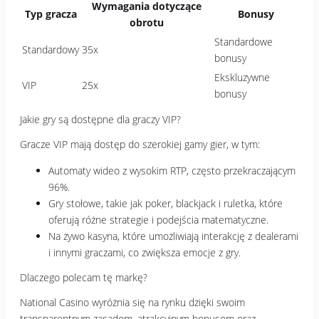
Wymagania dotyczące
Typ gracza
Bonusy
obrotu
Standardowe
Standardowy
35x
bonusy
Ekskluzywne
VIP
25x
bonusy
Jakie gry są dostępne dla graczy VIP?
Gracze VIP mają dostęp do szerokiej gamy gier, w tym:
Automaty wideo z wysokim RTP, często przekraczającym
96%.
Gry stołowe, takie jak poker, blackjack i ruletka, które
oferują różne strategie i podejścia matematyczne.
Na żywo kasyna, które umożliwiają interakcję z dealerami
i innymi graczami, co zwiększa emocje z gry.
Dlaczego polecam tę markę?
National Casino wyróżnia się na rynku dzięki swoim
transparentnym zasadom, atrakcyjnym bonusom oraz