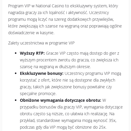
Program VIP w National Casino to ekskluzywny system, który
nagradza graczy za ich lojalność i aktywność. Uczestnicy
programu mogą liczyć na szereg dodatkowych przywilejów,
które zwiększają ich szanse na wygraną oraz poprawiają ogólne
doświadczenie w kasynie.
Zalety uczestnictwa w programie VIP
Wyższy RTP:
Gracze VIP często mają dostęp do gier z
wyższym procentem zwrotu do gracza, co zwiększa ich
szansę na wygraną w dłuższym okresie.
Ekskluzywne bonusy:
Uczestnicy programu VIP mogą
korzystać z ofert, które nie są dostępne dla zwykłych
graczy, takich jak zwiększone bonusy powitalne czy
specjalne promocje.
Obniżone wymagania dotyczące obrotu:
W
przypadku bonusów dla graczy VIP, wymagania dotyczące
obrotu często są niższe, co ułatwia ich realizację. Na
przykład, standardowe wymagania mogą wynosić 35x,
podczas gdy dla VIP mogą być obniżone do 25x.