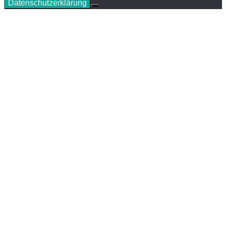
Datenschutzerklärung