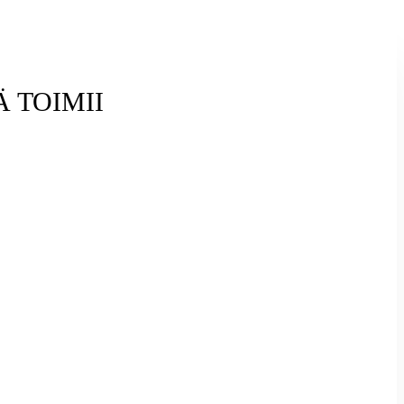
 TOIMII