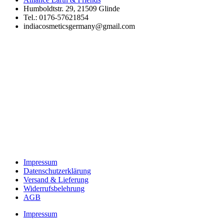
Humboldtstr. 29, 21509 Glinde
Tel.: 0176-57621854
indiacosmeticsgermany@gmail.com
Impressum
Datenschutzerklärung
Versand & Lieferung
Widerrufsbelehrung
AGB
Impressum