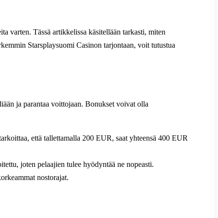
a varten. Tässä artikkelissa käsitellään tarkasti, miten
 tarkemmin Starsplaysuomi Casinon tarjontaan, voit tutustua
liään ja parantaa voittojaan. Bonukset voivat olla
arkoittaa, että tallettamalla 200 EUR, saat yhteensä 400 EUR
itettu, joten pelaajien tulee hyödyntää ne nopeasti.
a korkeammat nostorajat.