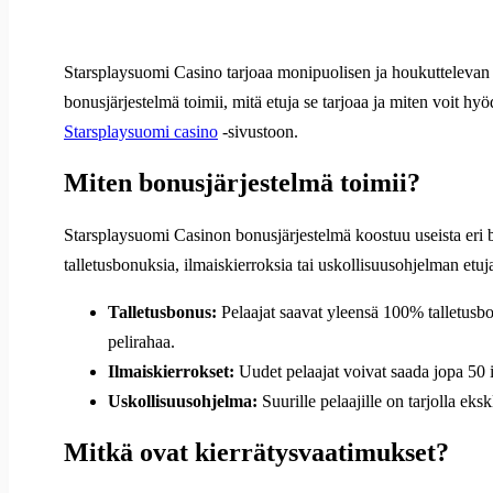
Starsplaysuomi Casino tarjoaa monipuolisen ja houkuttelevan bon
bonusjärjestelmä toimii, mitä etuja se tarjoaa ja miten voit hy
Starsplaysuomi casino
-sivustoon.
Miten bonusjärjestelmä toimii?
Starsplaysuomi Casinon bonusjärjestelmä koostuu useista eri bo
talletusbonuksia, ilmaiskierroksia tai uskollisuusohjelman etuj
Talletusbonus:
Pelaajat saavat yleensä 100% talletusb
pelirahaa.
Ilmaiskierrokset:
Uudet pelaajat voivat saada jopa 50 il
Uskollisuusohjelma:
Suurille pelaajille on tarjolla eks
Mitkä ovat kierrätysvaatimukset?