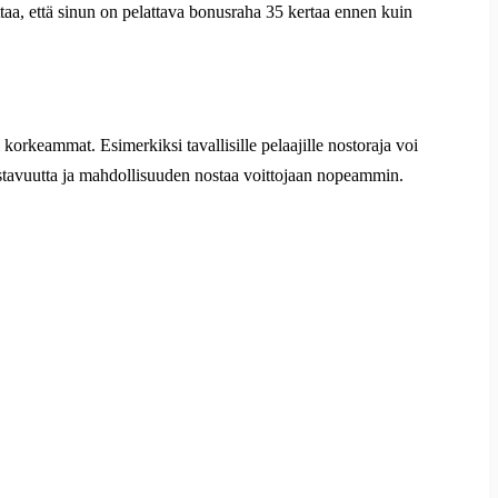
taa, että sinun on pelattava bonusraha 35 kertaa ennen kuin
 korkeammat. Esimerkiksi tavallisille pelaajille nostoraja voi
ustavuutta ja mahdollisuuden nostaa voittojaan nopeammin.