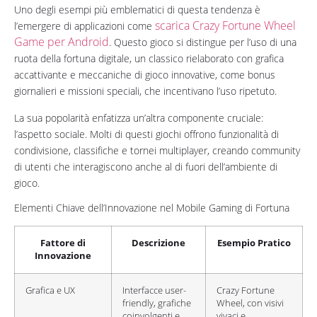
Uno degli esempi più emblematici di questa tendenza è
scarica Crazy Fortune Wheel
l’emergere di applicazioni come
Game per Android
. Questo gioco si distingue per l’uso di una
ruota della fortuna digitale, un classico rielaborato con grafica
accattivante e meccaniche di gioco innovative, come bonus
giornalieri e missioni speciali, che incentivano l’uso ripetuto.
La sua popolarità enfatizza un’altra componente cruciale:
l’aspetto sociale. Molti di questi giochi offrono funzionalità di
condivisione, classifiche e tornei multiplayer, creando community
di utenti che interagiscono anche al di fuori dell’ambiente di
gioco.
Elementi Chiave dell’Innovazione nel Mobile Gaming di Fortuna
Fattore di
Descrizione
Esempio Pratico
Innovazione
Grafica e UX
Interfacce user-
Crazy Fortune
friendly, grafiche
Wheel, con visivi
coinvolgenti e
vivaci e