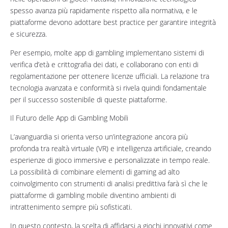
spesso avanza più rapidamente rispetto alla normativa, e le
piattaforme devono adottare best practice per garantire integrità
e sicurezza.
Per esempio, molte app di gambling implementano sistemi di
verifica d’età e crittografia dei dati, e collaborano con enti di
regolamentazione per ottenere licenze ufficiali. La relazione tra
tecnologia avanzata e conformità si rivela quindi fondamentale
per il successo sostenibile di queste piattaforme.
Il Futuro delle App di Gambling Mobili
L’avanguardia si orienta verso un’integrazione ancora più
profonda tra realtà virtuale (VR) e intelligenza artificiale, creando
esperienze di gioco immersive e personalizzate in tempo reale.
La possibilità di combinare elementi di gaming ad alto
coinvolgimento con strumenti di analisi predittiva farà sì che le
piattaforme di gambling mobile diventino ambienti di
intrattenimento sempre più sofisticati.
In questo contesto, la scelta di affidarsi a giochi innovativi come