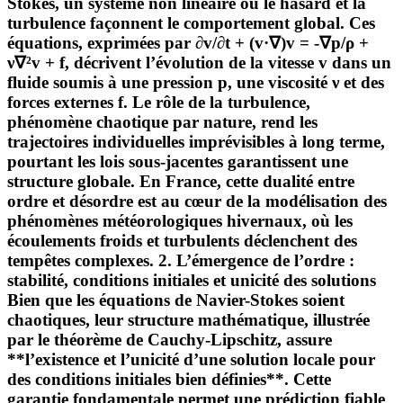
Stokes, un système non linéaire où le hasard et la
turbulence façonnent le comportement global. Ces
équations, exprimées par ∂v/∂t + (v·∇)v = -∇p/ρ +
ν∇²v + f, décrivent l’évolution de la vitesse v dans un
fluide soumis à une pression p, une viscosité ν et des
forces externes f. Le rôle de la turbulence,
phénomène chaotique par nature, rend les
trajectoires individuelles imprévisibles à long terme,
pourtant les lois sous-jacentes garantissent une
structure globale. En France, cette dualité entre
ordre et désordre est au cœur de la modélisation des
phénomènes météorologiques hivernaux, où les
écoulements froids et turbulents déclenchent des
tempêtes complexes. 2. L’émergence de l’ordre :
stabilité, conditions initiales et unicité des solutions
Bien que les équations de Navier-Stokes soient
chaotiques, leur structure mathématique, illustrée
par le théorème de Cauchy-Lipschitz, assure
**l’existence et l’unicité d’une solution locale pour
des conditions initiales bien définies**. Cette
garantie fondamentale permet une prédiction fiable