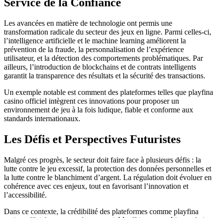
Service de la Confiance
Les avancées en matière de technologie ont permis une
transformation radicale du secteur des jeux en ligne. Parmi celles-ci,
l’intelligence artificielle et le machine learning améliorent la
prévention de la fraude, la personnalisation de l’expérience
utilisateur, et la détection des comportements problématiques. Par
ailleurs, l’introduction de blockchains et de contrats intelligents
garantit la transparence des résultats et la sécurité des transactions.
Un exemple notable est comment des plateformes telles que playfina
casino officiel intègrent ces innovations pour proposer un
environnement de jeu à la fois ludique, fiable et conforme aux
standards internationaux.
Les Défis et Perspectives Futuristes
Malgré ces progrès, le secteur doit faire face à plusieurs défis : la
lutte contre le jeu excessif, la protection des données personnelles et
la lutte contre le blanchiment d’argent. La régulation doit évoluer en
cohérence avec ces enjeux, tout en favorisant l’innovation et
l’accessibilité.
Dans ce contexte, la crédibilité des plateformes comme playfina