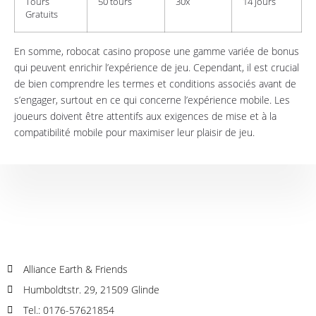
Tours
50 tours
30x
14 jours
Gratuits
En somme, robocat casino propose une gamme variée de bonus
qui peuvent enrichir l’expérience de jeu. Cependant, il est crucial
de bien comprendre les termes et conditions associés avant de
s’engager, surtout en ce qui concerne l’expérience mobile. Les
joueurs doivent être attentifs aux exigences de mise et à la
compatibilité mobile pour maximiser leur plaisir de jeu.
Alliance Earth & Friends
Humboldtstr. 29, 21509 Glinde
Tel.: 0176-57621854