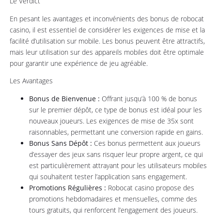
Le Verdict
En pesant les avantages et inconvénients des bonus de robocat
casino, il est essentiel de considérer les exigences de mise et la
facilité d’utilisation sur mobile. Les bonus peuvent être attractifs,
mais leur utilisation sur des appareils mobiles doit être optimale
pour garantir une expérience de jeu agréable.
Les Avantages
Bonus de Bienvenue :
Offrant jusqu’à 100 % de bonus
sur le premier dépôt, ce type de bonus est idéal pour les
nouveaux joueurs. Les exigences de mise de 35x sont
raisonnables, permettant une conversion rapide en gains.
Bonus Sans Dépôt :
Ces bonus permettent aux joueurs
d’essayer des jeux sans risquer leur propre argent, ce qui
est particulièrement attrayant pour les utilisateurs mobiles
qui souhaitent tester l’application sans engagement.
Promotions Régulières :
Robocat casino propose des
promotions hebdomadaires et mensuelles, comme des
tours gratuits, qui renforcent l’engagement des joueurs.