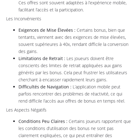
Ces offres sont souvent adaptées à l’expérience mobile,
facilitant l’accès et la participation.
Les Inconvénients
Exigences de Mise Élevées :
Certains bonus, bien que
tentants, viennent avec des exigences de mise élevées,
souvent supérieures à 40x, rendant difficile la conversion
des gains.
Limitations de Retrait :
Les joueurs doivent être
conscients des limites de retrait appliquées aux gains
générés par les bonus. Cela peut frustrer les utilisateurs
cherchant à encaisser rapidement leurs gains.
Difficultés de Navigation :
L’application mobile peut
parfois rencontrer des problèmes de réactivité, ce qui
rend difficile l’accès aux offres de bonus en temps réel.
Les Aspects Négatifs
Conditions Peu Claires :
Certains joueurs rapportent que
les conditions d’utilisation des bonus ne sont pas
clairement expliquées, ce qui peut entraîner des