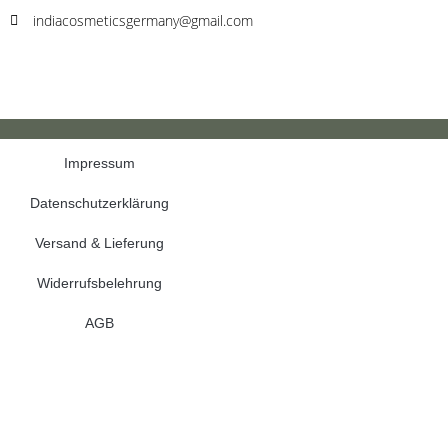
indiacosmeticsgermany@gmail.com
Impressum
Datenschutzerklärung
Versand & Lieferung
Widerrufsbelehrung
AGB