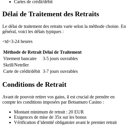
Cartes de crédit/débit
Délai de Traitement des Retraits
Le délai de traitement des retraits varie selon la méthode choisie. En
général, voici les délais typiques :
<td<3-24 heures
Méthode de Retrait
Délai de Traitement
Virement bancaire
3-5 jours ouvrables
Skrill/Neteller
Carte de crédit/débit
3-7 jours ouvrables
Conditions de Retrait
Avant de pouvoir retirer vos gains, il est crucial de prendre en
compte les conditions imposées par Betsamuro Casino :
Montant minimum de retrait : 20 EUR
Exigences de mise de 35x sur les bonus
Vérification d’identité obligatoire avant le premier retrait