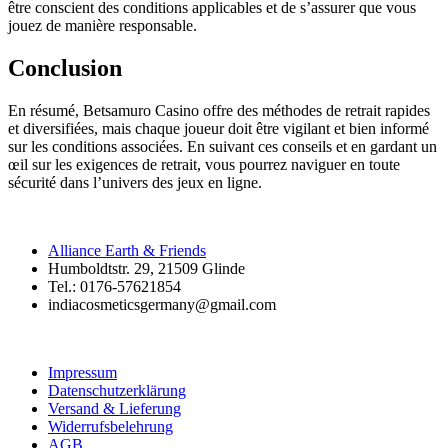
être conscient des conditions applicables et de s’assurer que vous
jouez de manière responsable.
Conclusion
En résumé, Betsamuro Casino offre des méthodes de retrait rapides
et diversifiées, mais chaque joueur doit être vigilant et bien informé
sur les conditions associées. En suivant ces conseils et en gardant un
œil sur les exigences de retrait, vous pourrez naviguer en toute
sécurité dans l’univers des jeux en ligne.
Alliance Earth & Friends
Humboldtstr. 29, 21509 Glinde
Tel.: 0176-57621854
indiacosmeticsgermany@gmail.com
Impressum
Datenschutzerklärung
Versand & Lieferung
Widerrufsbelehrung
AGB