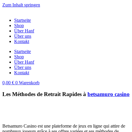
Zum Inhalt springen
Startseite
Shop
Über Hanf
Über uns
Kontakt
Startseite
Shop
Über Hanf
Über uns
Kontakt
0,00
€
0
Warenkorb
Les Méthodes de Retrait Rapides à
betsamuro casino
Betsamuro Casino est une plateforme de jeux en ligne qui attire de
nombreux joueurs grâce à ses offres variées et ses méthodes de